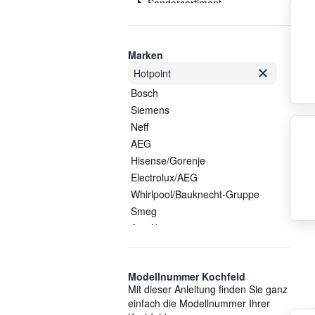
Sondersortiment
sonstige Bauteile
Steuerungsmodul
Strahlheizkörper
Marken
Zubehör
Hotpoint
Bosch
Siemens
Neff
AEG
Hisense/Gorenje
Electrolux/AEG
Whirlpool/Bauknecht-Gruppe
Smeg
Arcelik
EGO Elektro
Amica
Modellnummer Kochfeld
Küppersbusch
Mit dieser Anleitung finden Sie ganz
Whirlpool
einfach die Modellnummer Ihrer
Gorenje