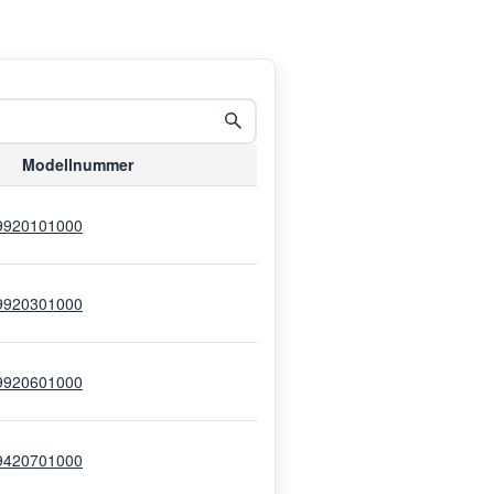
Modellnummer
9920101000
9920301000
9920601000
9420701000