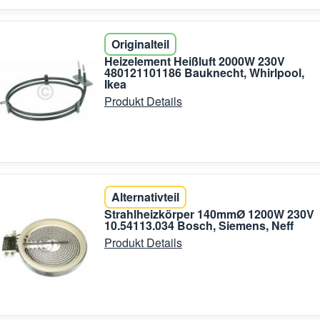
Originalteil
Heizelement Heißluft 2000W 230V
480121101186 Bauknecht, Whirlpool,
Ikea
Produkt Details
Alternativteil
Strahlheizkörper 140mmØ 1200W 230V
10.54113.034 Bosch, Siemens, Neff
Produkt Details