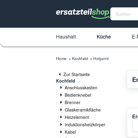
Haushalt
Küche
E-
Home
Kochfeld
Hotpoint
Zur Startseite
Er
Kochfeld
Anschlusskasten
Bedienknebel
Brenner
Glaskeramikfläche
Er
Heizelement
Ka
Induktionsheizkörper
Kabel