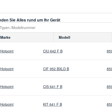
nden Sie Alles rund um Ihr Gerät
Marke
Modell
Hotpoint
CIU 642 F B
85
Hotpoint
CIF 952 BXLD B
85
Hotpoint
CIS 641 F B
85
Hotpoint
KIT 641 F B
85