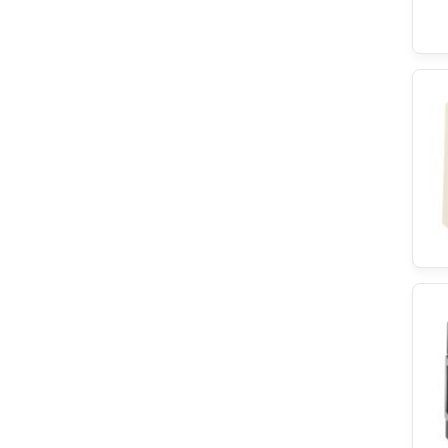
Bachmann
Bertazzoni
Electrolux
Dometic
Airforce
Varta
Panasonic
Ilve
ATAG
HANYU
Balay
Atlan
Eurofilter
Zanker
Sharp
Lenovo
Brandt
Airlux
Askoll