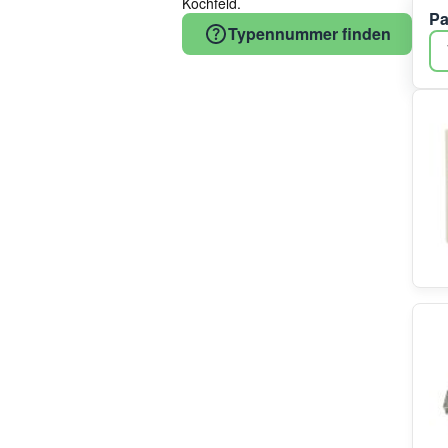
Kochfeld.
Pa
Vestel
Typennummer finden
Candy
Beko
Midea/Comfee
COM
Samsung
Elica
Bauknecht
Teka
Gaggenau
Haier/Candy/Hoover
Eika
Simfer
EBI
Classic
Hotrega
Indesit
DeLonghi