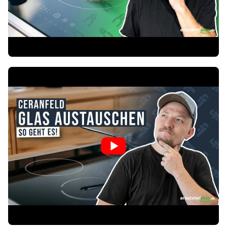
Amica
KKI 8544-90 T
2310
Amica
KMI 13191 F
2287
Amica
PBP4VI506F
2288
Amica
KMC 13340 C
2338
Amica
PBF4VQ245F PREMIERE
2261
Amica
KMI 13197 C
2298