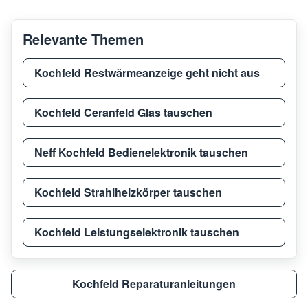
Amica
KME 13135 E
2782
Relevante Themen
Amica
KMI 13292 E
2309
Kochfeld Restwärmeanzeige geht nicht aus
Amica
BHCS38120030
2308
Kochfeld Ceranfeld Glas tauschen
Neff Kochfeld Bedienelektronik tauschen
Amica
KMC 13282 E
2308
Kochfeld Strahlheizkörper tauschen
Amica
PG4ES11 PREMIERE
2745
Kochfeld Leistungselektronik tauschen
Amica
KMC 742 610 C
2345
Kochfeld Reparaturanleitungen
Amica
KMC 7B44 500 C
2345