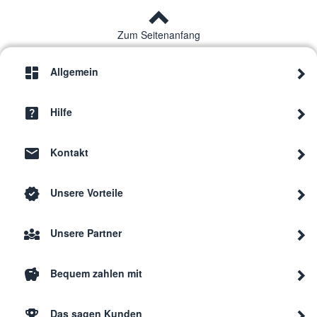
Zum Seitenanfang
Amica
KMC 743 610 F
2344
Allgemein
Amica
KMC 744 600 E
2345
Hilfe
Amica
KMC 745 100 E
2351
Kontakt
Unsere Vorteile
Amica
BHC36177
2349
Unsere Partner
Amica
KMC 13130 F
2291
Bequem zahlen mit
Amica
PBP4VQ233F PREMIERE
2272
Das sagen Kunden