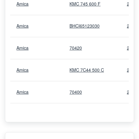
Amica
KMC 745 600 F
2344
Amica
BHCI65123030
2308
Amica
70420
2359
Amica
KMC 7C44 500 C
2345
Amica
70400
2358
Amica
KMC 13281 C
2309
PG4VQ245FT
Amica
2273
PREMIERE