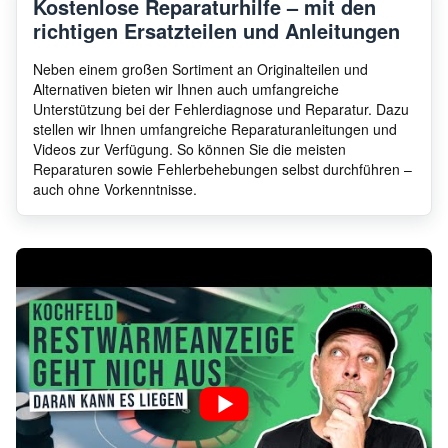
Kostenlose Reparaturhilfe – mit den
richtigen Ersatzteilen und Anleitungen
Amica
PG4VQ239T KREMPL
2269
Neben einem großen Sortiment an Originalteilen und
Alternativen bieten wir Ihnen auch umfangreiche
Unterstützung bei der Fehlerdiagnose und Reparatur. Dazu
stellen wir Ihnen umfangreiche Reparaturanleitungen und
Amica
EKPC 49043 E
2268
Videos zur Verfügung. So können Sie die meisten
Reparaturen sowie Fehlerbehebungen selbst durchführen –
auch ohne Vorkenntnisse.
EKP 13003 E, 4er-
Amica
2767
Elektroeinbaukochm.
Amica
IKE6010RVS
2130
Amica
BHC66506
2349
Amica
KMC 742 620 C
2345