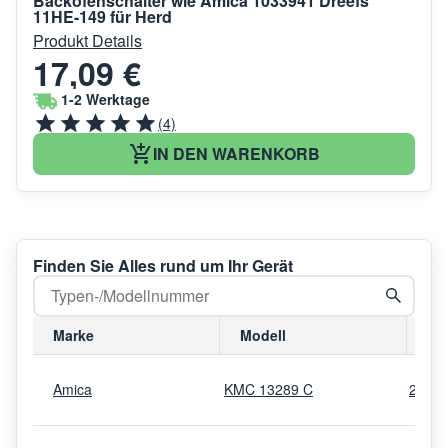
Backofenschalter wie Amica 1033941 Dreefs
11HE-149 für Herd
Produkt Details
17,09 €
1-2 Werktage
(4)
IN DEN WARENKORB
Finden Sie Alles rund um Ihr Gerät
Marke
Modell
Mo
Amica
KMC 13289 C
2320