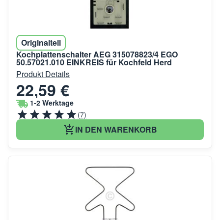
Originalteil
Kochplattenschalter AEG 315078823/4 EGO
50.57021.010 EINKREIS für Kochfeld Herd
Produkt Details
22,59 €
1-2 Werktage
(7)
IN DEN WARENKORB