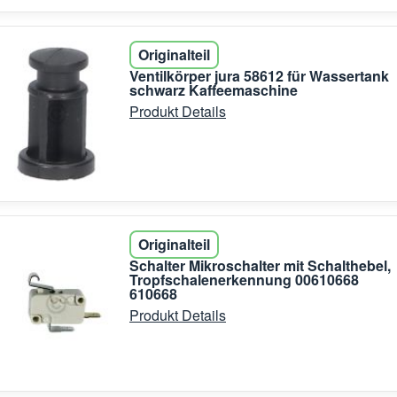
Originalteil
Ventilkörper jura 58612 für Wassertank
schwarz Kaffeemaschine
Produkt Details
Originalteil
Schalter Mikroschalter mit Schalthebel,
Tropfschalenerkennung 00610668
610668
Produkt Details