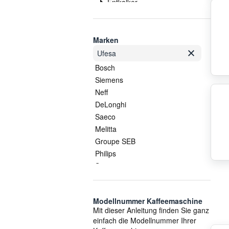
Entkalker
Ersatz Kaffeekanne
Gehäuse
Getriebe
Marken
Heizelement
Ufesa
Mahlwerk
Bosch
Milchschaumdüse
Siemens
Pflege und Wartung
Neff
Pumpe
DeLonghi
Rohr
Saeco
Schalter
Melitta
Schlauch
Groupe SEB
Sicherung
Philips
Sondersortiment
Smeg
Thermostat
AEG
Tresterbehälter
COM
Ventil
Modellnummer Kaffeemaschine
Krups
Mit dieser Anleitung finden Sie ganz
Wassertank
Jura
einfach die Modellnummer Ihrer
Zubehör
Nivona