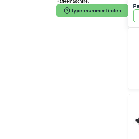
Kaffeemaschine.
Pa
Hisense/Gorenje
Typennummer finden
CEME
Electrolux/AEG
Küppersbusch
Whirlpool/Bauknecht-Gruppe
Gaggenau
Whirlpool
Arcelik
Bluparts
Eurofilter
Teka
Padoma
Bauknecht
Severin
Braun
Electrolux
ATAG
Brita