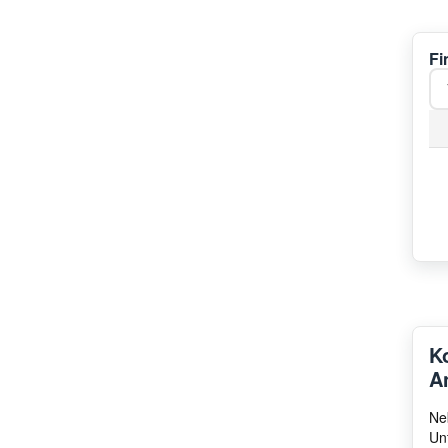
Fi
K
A
Ne
Un