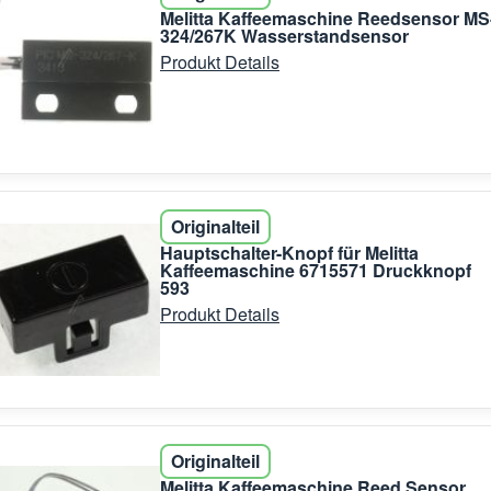
Melitta Kaffeemaschine Reedsensor MS
324/267K Wasserstandsensor
Produkt Details
Originalteil
Hauptschalter-Knopf für Melitta
Kaffeemaschine 6715571 Druckknopf
593
Produkt Details
Originalteil
Melitta Kaffeemaschine Reed Sensor