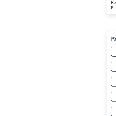
Re
Fe
R