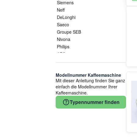
Siemens
Neff
DeLonghi
Saeco
Groupe SEB
Nivona
Philips
AEG
Smeg
Jura
Modellnummer Kaffeemaschine
Thomas
Mit dieser Anleitung finden Sie ganz
Küppersbusch
einfach die Modellnummer Ihrer
Whirlpool
Kaffeemaschine.
COM
Typennummer finden
Bauknecht