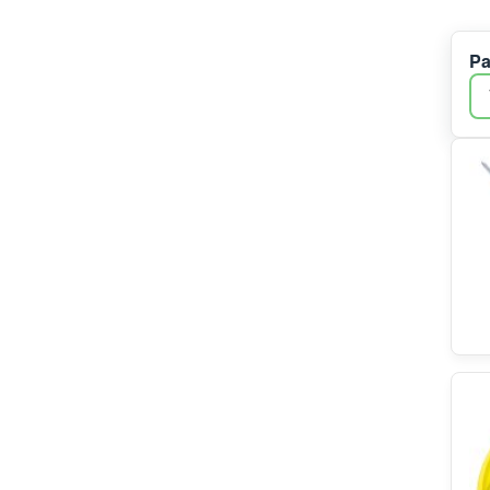
Küppersbusch
Whirlpool/Bauknecht-Gruppe
Pa
Gaggenau
Whirlpool
Arcelik
Bluparts
Eurofilter
Teka
Padoma
Bauknecht
Severin
Braun
Electrolux
ATAG
Brita
Moulinex
Beko
Elica
Brandt