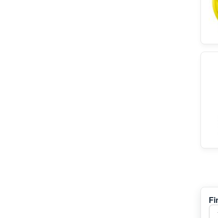
Haier
Gaggia
Grundig
Kenwood
WMF Consumer Electronics
Hotrega
Unold
Thomas
Zelmer
Bartscher
Kitchen Aid
Indesit
IKEA
Gorenje
Domena
Ufesa
Liebherr
Fi