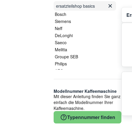
ersatzteilshop basics
Bosch
Er
Siemens
Neff
DeLonghi
Saeco
Melitta
Groupe SEB
Philips
AEG
Smeg
COM
Modellnummer Kaffeemaschine
Krups
Mit dieser Anleitung finden Sie ganz
Jura
einfach die Modellnummer Ihrer
Nivona
Kaffeemaschine.
Hisense/Gorenje
Typennummer finden
CEME
Electrolux/AEG