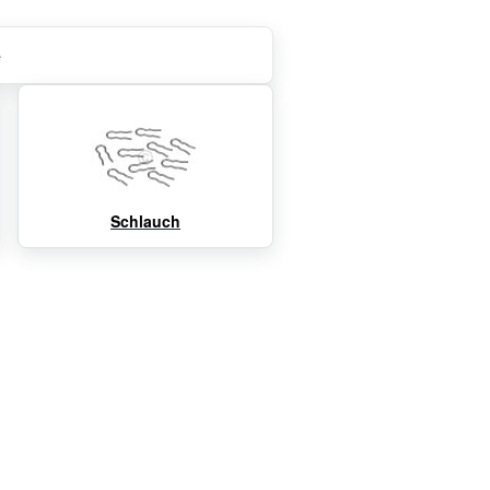
e
Schlauch