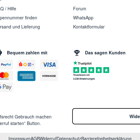
Q / Hilfe
Forum
pennummer finden
WhatsApp
rsand und Lieferung
Kontaktformular
Bequem zahlen mit
Das sagen Kunden
TrustScore 4.9
4.238 Bewertungen
Wide
ufsrecht Gebrauch machen
rruf starten” Button.
Impressum
AGB
Widerruf
Datenschutz
Barrierefreiheitserklärung