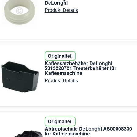
DeLonghi
Produkt Details
Originalteil
Kaffeesatzbehälter DeLonghi
5313228721 Tresterbehälter für
Kaffeemaschine
Produkt Details
Originalteil
Abtropfschale DeLonghi AS00008330
für Kaffeemaschine