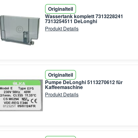
Originalteil
Wassertank komplett 7313228241
7313254511 DeLonghi
Produkt Details
Originalteil
Pumpe DeLonghi 5113270612 für
Kaffeemaschine
Produkt Details