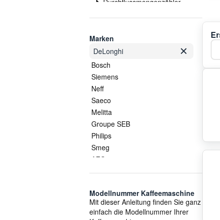
Durchflussmengenzähler
Elektronik
Entkalker
Er
Ersatz Kaffeekanne
Marken
Ka
Gehäuse
DeLonghi
Getriebe
Bosch
Heizelement
Siemens
Kaffeebohnen
Neff
Kaffeelöffel
Saeco
Kapselbehälter
Melitta
Kapselhalter
Groupe SEB
Mahlwerk
Philips
Milchbehälter
Smeg
Milchschaumdüse
AEG
Padhalter
COM
Pflege und Wartung
Krups
Pumpe
Modellnummer Kaffeemaschine
Jura
Mit dieser Anleitung finden Sie ganz
Rohr
Nivona
einfach die Modellnummer Ihrer
Schalter
Hisense/Gorenje