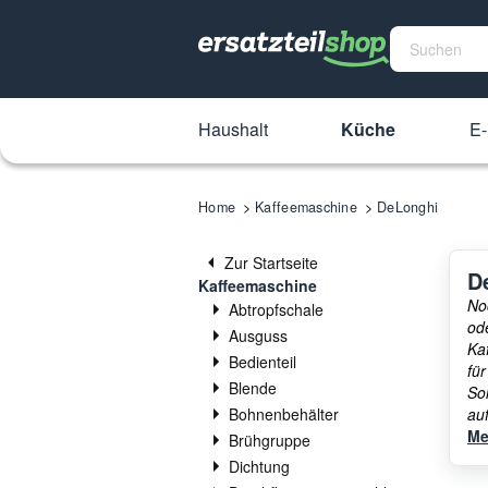
Haushalt
Küche
E-
Home
Kaffeemaschine
DeLonghi
Zur Startseite
D
Kaffeemaschine
No
Abtropfschale
od
Ausguss
Ka
Bedienteil
für
Blende
So
Bohnenbehälter
au
un
Me
Brühgruppe
Ka
Dichtung