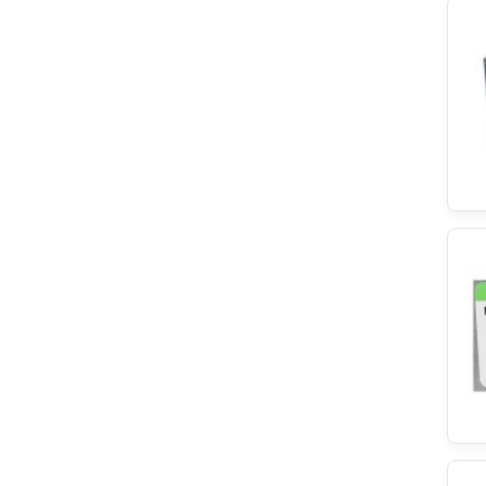
Moulinex
Beko
Elica
Brandt
Haier
Gaggia
Grundig
Kenwood
WMF Consumer Electronics
Hotrega
Unold
Thomas
Zelmer
Bartscher
Kitchen Aid
Indesit
IKEA
Gorenje
Domena