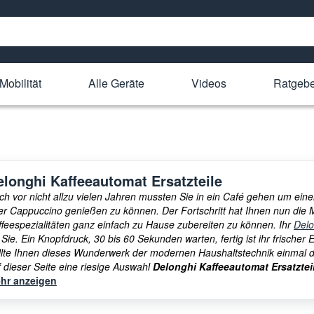
Mobilität
Alle Geräte
Videos
Ratgeb
elonghi Kaffeeautomat Ersatzteile
ch vor nicht allzu vielen Jahren mussten Sie in ein Café gehen um einen
er Cappuccino genießen zu können. Der Fortschritt hat Ihnen nun die Mö
ffeespezialitäten ganz einfach zu Hause zubereiten zu können. Ihr
Delo
 Sie. Ein Knopfdruck, 30 bis 60 Sekunden warten, fertig ist ihr frischer
llte Ihnen dieses Wunderwerk der modernen Haushaltstechnik einmal de
f dieser Seite eine riesige Auswahl
Delonghi Kaffeeautomat Ersatztei
serer Kategorie
hr anzeigen
Ersatzteile Kaffeemaschine
ein riesiges Sortiment an Er
ffeemaschinen Hersteller.