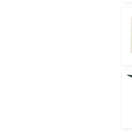
RobertShaw
SATHERM
Ignis
rep:labs
Elica
Sharp
Collo
Liebherr
DeLonghi
IKEA
Brandt
Lenovo
Care Protect
Danfoss
Varta
Saeco
Eurofilter
Sogedis
Tefal