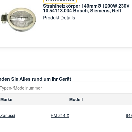
Strahlheizkörper 140mmØ 1200W 230V
10.54113.034 Bosch, Siemens, Neff
Produkt Details
nden Sie Alles rund um Ihr Gerät
Marke
Modell
Zanussi
HM 214 X
94