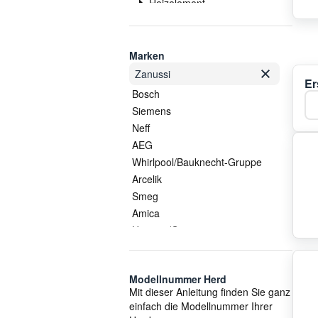
Heizelement
Kochfeld
Schalter
Sondersortiment
Marken
Stopfen
Zanussi
Er
Thermostat
Bosch
Ka
Topfträger
Siemens
Wartung & Pflege
Neff
Zubehör
AEG
Zündung
Whirlpool/Bauknecht-Gruppe
Arcelik
Smeg
Amica
Hisense/Gorenje
Gorenje
Electrolux/AEG
Modellnummer Herd
Whirlpool
Mit dieser Anleitung finden Sie ganz
EGO Elektro
einfach die Modellnummer Ihrer
Küppersbusch