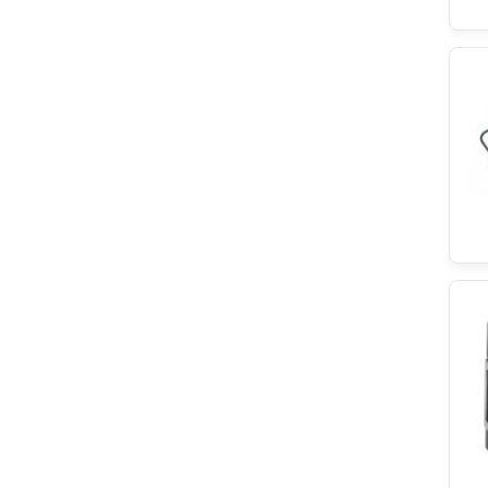
Haier
Dometic
Zanker
Tormec
Eika
Simfer
LG
Bertazzoni
Hotrega
Classic
ersatzteilshop basics
Backer-Facsa
Bachmann
Grundig
Bompani
Balay
Panasonic
Airlux
Franke