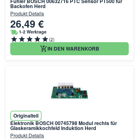
Fühler BOSCH 00632716 PTC Sensor PT500 für
Backofen Herd
Produkt Details
26,49 €
1-2 Werktage
(2)
IN DEN WARENKORB
Originalteil
Elektronik BOSCH 00745798 Modul rechts für
Glaskeramikkochfeld Induktion Herd
Produkt Details