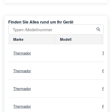
Finden Sie Alles rund um Ihr Gerät
Marke
Modell
Mo
Thermador
T24IF
Thermador
PRG4
Thermador
REF3
Thermador
PRG3