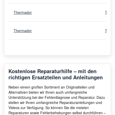
Thermador
T18IF
Thermador
T30IF
Thermador
PRG4
Thermador
PRD4
Kostenlose Reparaturhilfe – mit den
richtigen Ersatzteilen und Anleitungen
Thermador
PRG3
Neben einem großen Sortiment an Originalteilen und
Alternativen bieten wir Ihnen auch umfangreiche
Unterstützung bei der Fehlerdiagnose und Reparatur. Dazu
stellen wir Ihnen umfangreiche Reparaturanleitungen und
Thermador
T24I
Videos zur Verfügung. So können Sie die meisten
Reparaturen sowie Fehlerbehebungen selbst durchführen –