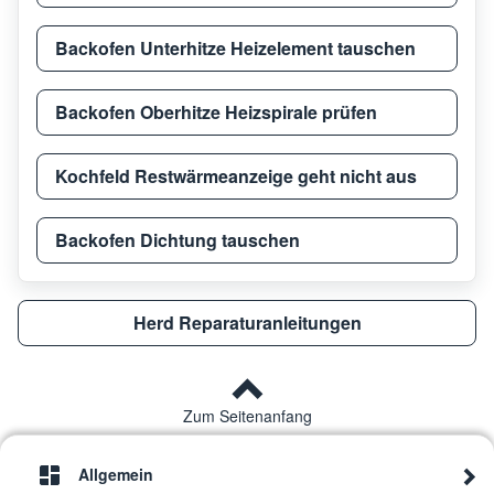
Backofen Unterhitze Heizelement tauschen
Thermador
REF3
Backofen Oberhitze Heizspirale prüfen
Thermador
REF3
Kochfeld Restwärmeanzeige geht nicht aus
Thermador
T30I
Backofen Dichtung tauschen
Thermador
PRG4
Herd Reparaturanleitungen
Thermador
PRG4
Zum Seitenanfang
Thermador
T36IB
Allgemein