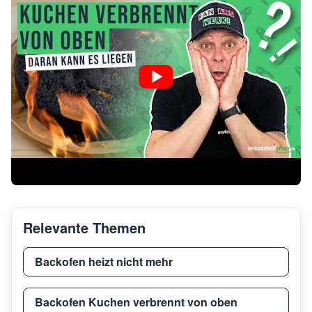
Thermador
T36I
Thermador
T36I
Thermador
T24I
Thermador
REF3
Thermador
T30I
Relevante Themen
Thermador
T30IF
Backofen heizt nicht mehr
Thermador
T30I
Backofen Kuchen verbrennt von oben