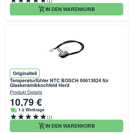
(1)
IN DEN WARENKORB
Originalteil
Temperaturfühler NTC BOSCH 00613824 für
Glaskeramikkochfeld Herd
Produkt Details
10,79 €
1-2 Werktage
(1)
IN DEN WARENKORB