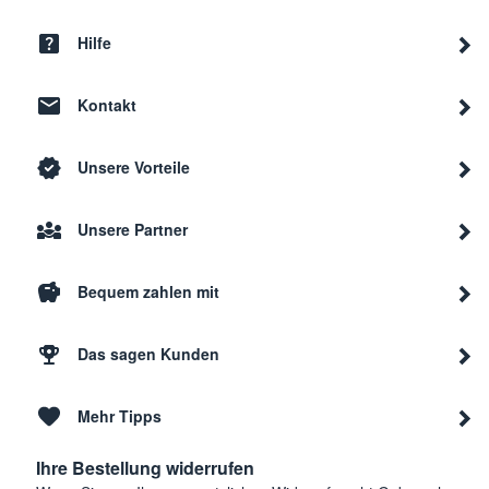
Thermador
T36I
Hilfe
Kontakt
Thermador
T36I
Unsere Vorteile
Thermador
PRG3
Unsere Partner
Thermador
PRG4
Bequem zahlen mit
Thermador
PRG4
Das sagen Kunden
Mehr Tipps
Thermador
PRG3
Ihre Bestellung widerrufen