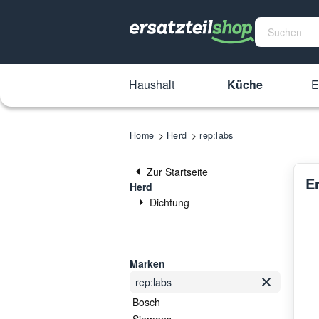
Haushalt
Küche
E
Home
Herd
rep:labs
Zur Startseite
Er
Herd
Dichtung
Marken
rep:labs
Bosch
Siemens