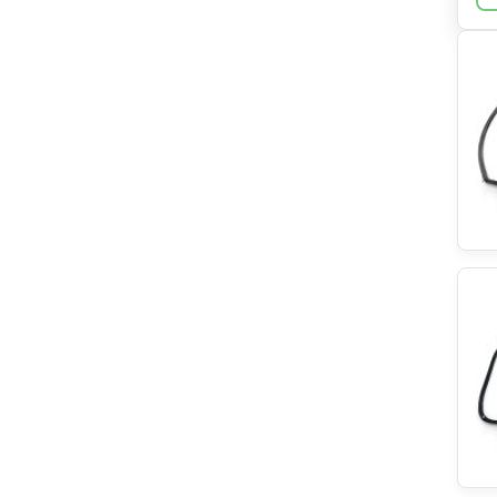
Gaggenau
Samsung
Bluparts
Midea/Comfee
Constructa
Teka
Haier/Candy/Hoover
Irca
ATAG
Hotpoint
Indesit
EBI
Haier
Dometic
Zanker
Tormec
Eika
Simfer
LG