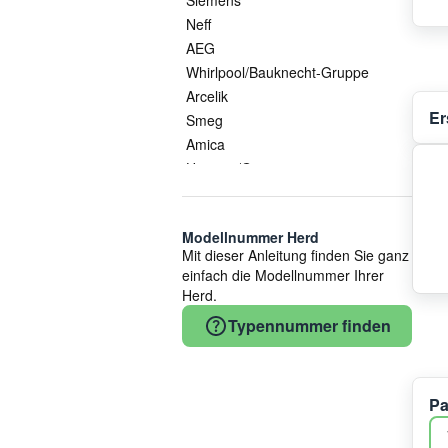
Neff
AEG
Whirlpool/Bauknecht-Gruppe
Arcelik
Er
Smeg
Amica
Hisense/Gorenje
Gorenje
Electrolux/AEG
Modellnummer Herd
Whirlpool
Mit dieser Anleitung finden Sie ganz
EGO Elektro
einfach die Modellnummer Ihrer
Küppersbusch
Herd.
Bauknecht
Typennummer finden
Vestel
Beko
COM
Pa
Candy
Electrolux