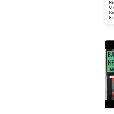
Ne
Liebherr
Un
DeLonghi
Re
Fe
IKEA
Brandt
Lenovo
Care Protect
Danfoss
Varta
Saeco
Eurofilter
Sogedis
Tefal
Groupe SEB
Junker&Ruh
Privileg
Viva
Kitchen Aid
Progress