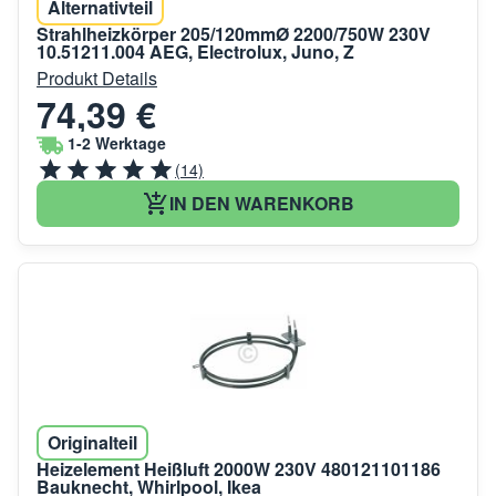
Alternativteil
Strahlheizkörper 205/120mmØ 2200/750W 230V
10.51211.004 AEG, Electrolux, Juno, Z
Produkt Details
74,39 €
1-2 Werktage
(14)
IN DEN WARENKORB
Originalteil
Heizelement Heißluft 2000W 230V 480121101186
Bauknecht, Whirlpool, Ikea