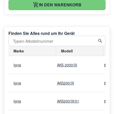
IN DEN WARENKORB
Finden Sie Alles rund um Ihr Gerät
Marke
Modell
Mo
Ignis
AKS 2000/IX
8579
Ignis
AKS200/IX
8579
Ignis
AKS200/IX/01
8579