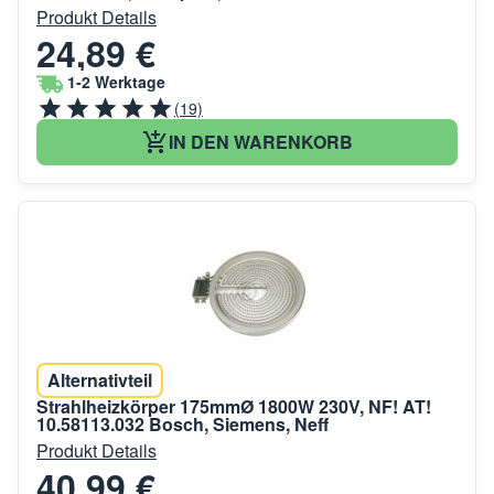
Produkt Details
24,89 €
1-2 Werktage
(19)
IN DEN WARENKORB
Alternativteil
Strahlheizkörper 175mmØ 1800W 230V, NF! AT!
10.58113.032 Bosch, Siemens, Neff
Produkt Details
40,99 €