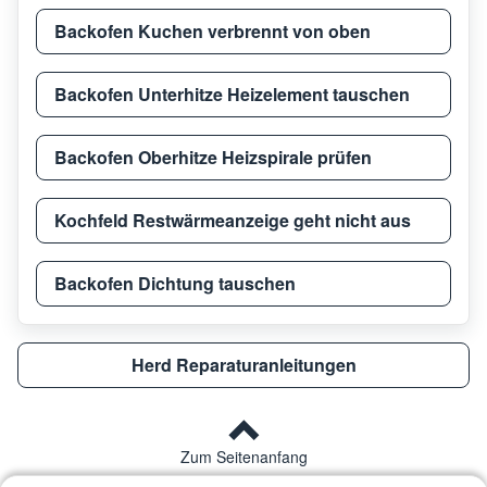
Ignis
AKS 185/WH
8579
Backofen Kuchen verbrennt von oben
Backofen Unterhitze Heizelement tauschen
Ignis
AKS 189/IX
8579
Backofen Oberhitze Heizspirale prüfen
Ignis
BQ 02X
8541
Kochfeld Restwärmeanzeige geht nicht aus
Ignis
AKS 186/IX
8579
Backofen Dichtung tauschen
Ignis
AKS 200/WH
8579
Herd Reparaturanleitungen
Ignis
AKS 149/02 NA
8579
Zum Seitenanfang