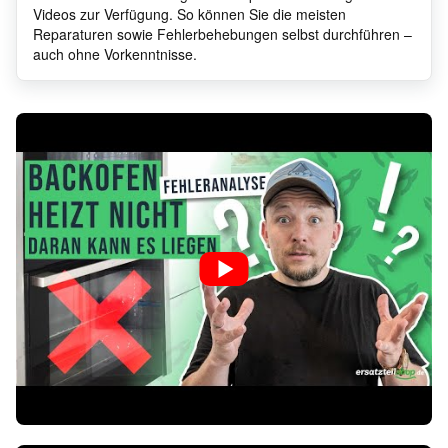
Videos zur Verfügung. So können Sie die meisten
Reparaturen sowie Fehlerbehebungen selbst durchführen –
auch ohne Vorkenntnisse.
Ignis
AKS 2000/IX
8579
Ignis
AKS 2000/WH
8579
Ignis
AKS 2010/IX
8579
Ignis
AKS 2010/IX
8579
Ignis
AKS 200/NB/01
8579
Ignis
AKL 887/01 WH
8541