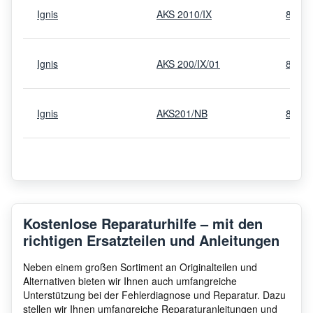
Ignis
AKS 2010/IX
8579
Ignis
AKS 200/IX/01
8579
Ignis
AKS201/NB
8579
Ignis
AKS 1500/IX
8579
Ignis
AKS 2000/IX
8579
Kostenlose Reparaturhilfe – mit den
richtigen Ersatzteilen und Anleitungen
Ignis
AKS 2010/IX
8579
Neben einem großen Sortiment an Originalteilen und
Alternativen bieten wir Ihnen auch umfangreiche
Unterstützung bei der Fehlerdiagnose und Reparatur. Dazu
stellen wir Ihnen umfangreiche Reparaturanleitungen und
Ignis
AKS 200/IX/01
8579