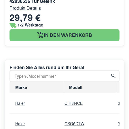
42836536 Tür Gelenk
Produkt Details
29,79 €
1-2 Werktage
IN DEN WARENKORB
Finden Sie Alles rund um Ihr Gerät
Marke
Modell
Mo
Haier
CIH8I4CE
3380
Haier
CSG6DTW
3380