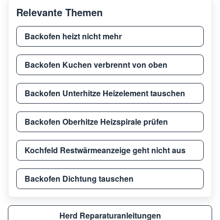
Relevante Themen
Haier
HAB32SC
3380
Backofen heizt nicht mehr
Haier
CI32CBB
3380
Backofen Kuchen verbrennt von oben
Backofen Unterhitze Heizelement tauschen
Haier
CI7428CTT
3380
Backofen Oberhitze Heizspirale prüfen
Haier
HA2MT68IRCS
3380
Kochfeld Restwärmeanzeige geht nicht aus
Haier
HAMTCB56IRCS
3380
Backofen Dichtung tauschen
Haier
CH64CCB/4UM
3380
Herd Reparaturanleitungen