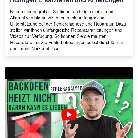
Haier
CHG6D4WTX
3380
Neben einem großen Sortiment an Originalteilen und
Alternativen bieten wir Ihnen auch umfangreiche
Unterstützung bei der Fehlerdiagnose und Reparatur. Dazu
stellen wir Ihnen umfangreiche Reparaturanleitungen und
Haier
CHG6BR4WTX
3380
Videos zur Verfügung. So können Sie die meisten
Reparaturen sowie Fehlerbehebungen selbst durchführen –
auch ohne Vorkenntnisse.
Haier
CHW6BRBB-MAR
3380
Haier
CIH6I4CE
3380
Haier
CVG6BF4WTB
3380
Haier
CH63DCC
3380