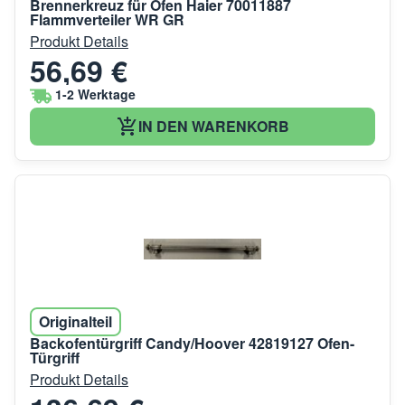
Brennerkreuz für Ofen Haier 70011887
Flammverteiler WR GR
Produkt Details
56,69 €
1-2 Werktage
IN DEN WARENKORB
Originalteil
Backofentürgriff Candy/Hoover 42819127 Ofen-
Türgriff
Produkt Details