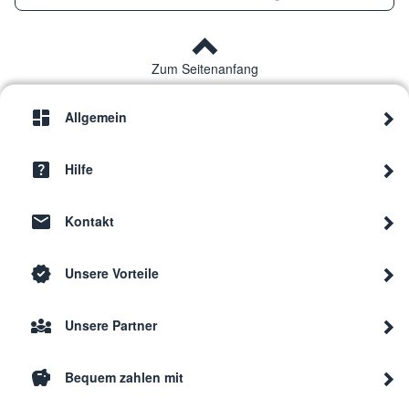
Haier
HOX-E8NH4X
TD00
Zum Seitenanfang
Haier
CH64CC-EGY
3380
Allgemein
Haier
CIG3B63B
3380
Hilfe
Kontakt
Haier
FX 965 M-12
3300
Unsere Vorteile
Haier
CHG93WX/1
3380
Unsere Partner
Haier
HHX-M64WE3
FB28
Bequem zahlen mit