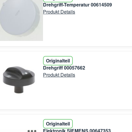
Drehgriff-Temperatur 00614509
Produkt Details
Originalteil
Drehgriff 00057662
Produkt Details
Originalteil
Elektronik SIEMENS 00647353