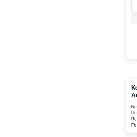
Hisense
Tegran
Weili
Bartscher
TricityBendix
K
A
Ne
Un
Re
Fe