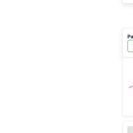
Beko
COM
Candy
Electrolux
Gaggenau
Pa
Samsung
Bluparts
Midea/Comfee
Constructa
Teka
Haier/Candy/Hoover
Irca
ATAG
Hotpoint
Indesit
EBI
Haier
Dometic
Zanker