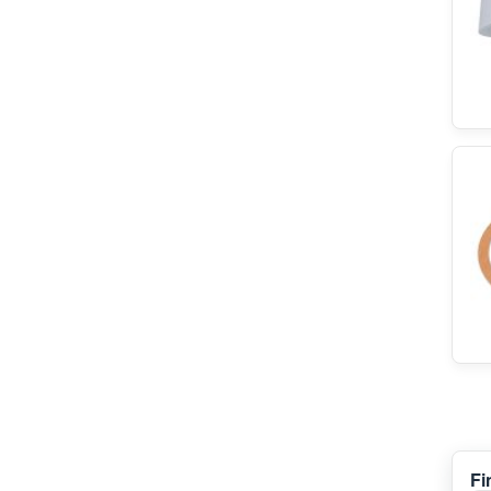
Junker&Ruh
Privileg
Viva
Kitchen Aid
Progress
Blaupunkt
KOENIC
Wpro
Leonard
Miele
Rosieres
Thermador
Thermowatt
Kic
Husqvarna
Frigidaire
Juno
Lynx
Fi
Atlan