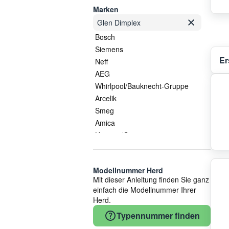
Marken
Glen Dimplex
Bosch
Siemens
Er
Neff
AEG
Whirlpool/Bauknecht-Gruppe
Arcelik
Smeg
Amica
Hisense/Gorenje
Gorenje
Electrolux/AEG
Modellnummer Herd
Whirlpool
Mit dieser Anleitung finden Sie ganz
EGO Elektro
einfach die Modellnummer Ihrer
Küppersbusch
Herd.
Bauknecht
Typennummer finden
Vestel