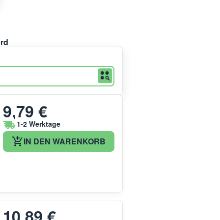
erd
9,79 €
1-2 Werktage
IN DEN WARENKORB
10,89 €