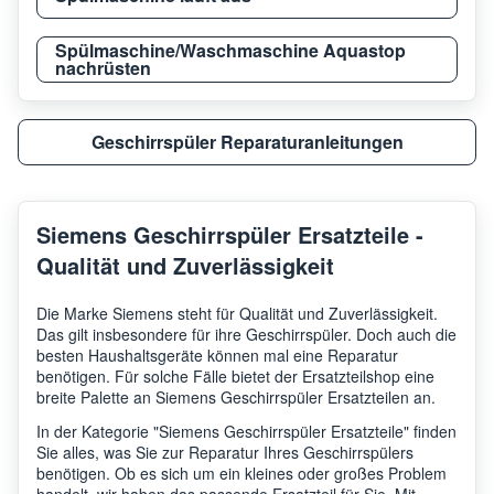
Siemens
SN66
Spülmaschine/Waschmaschine Aquastop
nachrüsten
Siemens
SN56
Geschirrspüler Reparaturanleitungen
Siemens
SN56
Siemens Geschirrspüler Ersatzteile -
Qualität und Zuverlässigkeit
Siemens
SN56
Die Marke Siemens steht für Qualität und Zuverlässigkeit.
Das gilt insbesondere für ihre Geschirrspüler. Doch auch die
Siemens
SN54
besten Haushaltsgeräte können mal eine Reparatur
benötigen. Für solche Fälle bietet der Ersatzteilshop eine
breite Palette an Siemens Geschirrspüler Ersatzteilen an.
Siemens
SN56
In der Kategorie "Siemens Geschirrspüler Ersatzteile" finden
Sie alles, was Sie zur Reparatur Ihres Geschirrspülers
benötigen. Ob es sich um ein kleines oder großes Problem