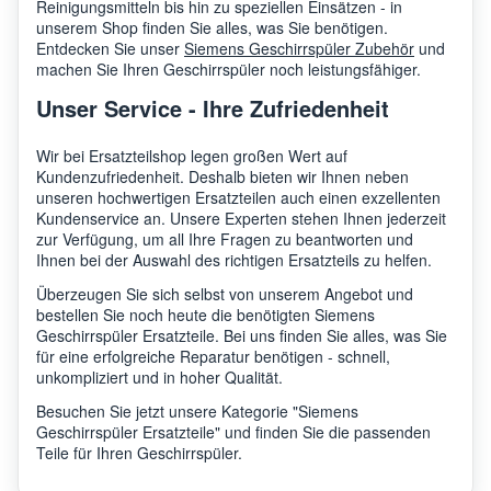
Reinigungsmitteln bis hin zu speziellen Einsätzen - in
unserem Shop finden Sie alles, was Sie benötigen.
Entdecken Sie unser
Siemens Geschirrspüler Zubehör
und
Siemens
SK232
machen Sie Ihren Geschirrspüler noch leistungsfähiger.
Unser Service - Ihre Zufriedenheit
Siemens
SN53
Wir bei Ersatzteilshop legen großen Wert auf
Kundenzufriedenheit. Deshalb bieten wir Ihnen neben
unseren hochwertigen Ersatzteilen auch einen exzellenten
Kundenservice an. Unsere Experten stehen Ihnen jederzeit
Siemens
SD6P1S
SN46
zur Verfügung, um all Ihre Fragen zu beantworten und
Ihnen bei der Auswahl des richtigen Ersatzteils zu helfen.
Überzeugen Sie sich selbst von unserem Angebot und
Siemens
SN66
bestellen Sie noch heute die benötigten Siemens
Geschirrspüler Ersatzteile. Bei uns finden Sie alles, was Sie
für eine erfolgreiche Reparatur benötigen - schnell,
Siemens
SN63HX60CE/13
unkompliziert und in hoher Qualität.
Besuchen Sie jetzt unsere Kategorie "Siemens
Geschirrspüler Ersatzteile" und finden Sie die passenden
Siemens
SX64
Teile für Ihren Geschirrspüler.