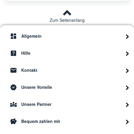
Siemens
SX66
Zum Seitenanfang
Siemens
SD6P1S
SN65
Allgemein
Hilfe
Siemens
SN55
Kontakt
Siemens
SX66
Unsere Vorteile
Siemens
SN56
Unsere Partner
Siemens
SX63HX52BE/13
Bequem zahlen mit