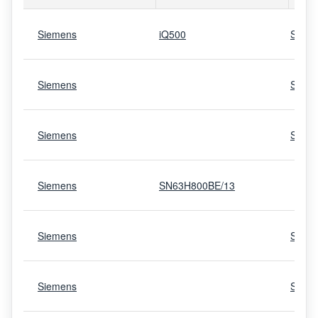
Siemens
iQ500
SN65
Siemens
SX63
Siemens
SN43
Siemens
SN63H800BE/13
Siemens
SN53
Siemens
SX66