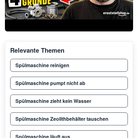
Siemens
SN56
Siemens
SN56
Relevante Themen
Siemens
SD6P1S
SN66
Spülmaschine reinigen
Siemens
SN54
Spülmaschine pumpt nicht ab
Spülmaschine zieht kein Wasser
Siemens
SN55
Spülmaschine Zeolithbehälter tauschen
Siemens
SN44
Spülmaschine läuft aus