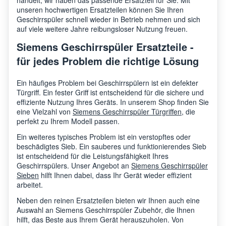
handelt, wir haben das passende Ersatzteil für Sie. Mit
Siemens
SX65
unseren hochwertigen Ersatzteilen können Sie Ihren
Geschirrspüler schnell wieder in Betrieb nehmen und sich
auf viele weitere Jahre reibungsloser Nutzung freuen.
Siemens
SN58
Siemens Geschirrspüler Ersatzteile -
für jedes Problem die richtige Lösung
Siemens
SN55
Ein häufiges Problem bei Geschirrspülern ist ein defekter
Türgriff. Ein fester Griff ist entscheidend für die sichere und
effiziente Nutzung Ihres Geräts. In unserem Shop finden Sie
eine Vielzahl von
Siemens Geschirrspüler Türgriffen
, die
Siemens
SN65ZX49CE/08
perfekt zu Ihrem Modell passen.
Ein weiteres typisches Problem ist ein verstopftes oder
beschädigtes Sieb. Ein sauberes und funktionierendes Sieb
Siemens
SX66
ist entscheidend für die Leistungsfähigkeit Ihres
Geschirrspülers. Unser Angebot an
Siemens Geschirrspüler
Sieben
hilft Ihnen dabei, dass Ihr Gerät wieder effizient
Siemens
SR56
arbeitet.
Neben den reinen Ersatzteilen bieten wir Ihnen auch eine
Auswahl an Siemens Geschirrspüler Zubehör, die Ihnen
Siemens
SK232
hilft, das Beste aus Ihrem Gerät herauszuholen. Von