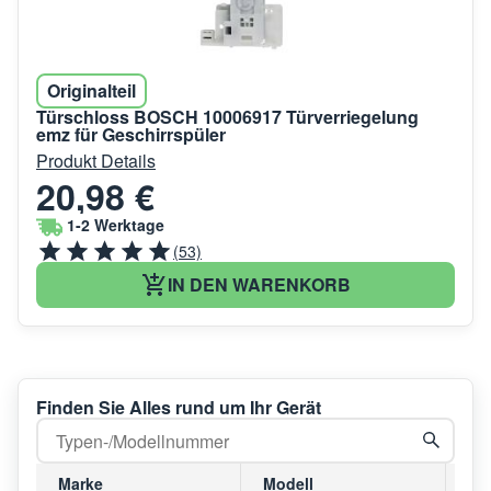
Originalteil
Türschloss BOSCH 10006917 Türverriegelung
emz für Geschirrspüler
Produkt Details
20,98 €
1-2 Werktage
(53)
IN DEN WARENKORB
Finden Sie Alles rund um Ihr Gerät
Marke
Modell
Mo