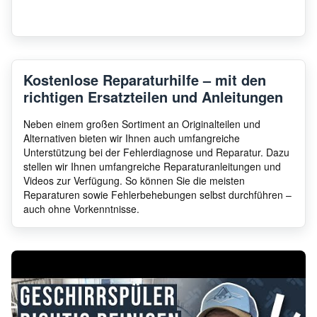
Siemens
SN55
Siemens
SN56
Kostenlose Reparaturhilfe – mit den
richtigen Ersatzteilen und Anleitungen
Siemens
SN53
Neben einem großen Sortiment an Originalteilen und
Alternativen bieten wir Ihnen auch umfangreiche
Unterstützung bei der Fehlerdiagnose und Reparatur. Dazu
stellen wir Ihnen umfangreiche Reparaturanleitungen und
Siemens
SN43
Videos zur Verfügung. So können Sie die meisten
Reparaturen sowie Fehlerbehebungen selbst durchführen –
auch ohne Vorkenntnisse.
Siemens
SN53
Siemens
SN46