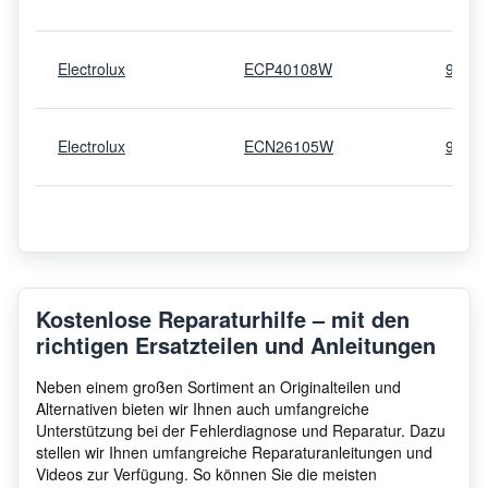
Electrolux
ECP40108W
9204
Electrolux
ECN26105W
9205
Electrolux
ECO26112W
9207
Electrolux
ECM2655
9207
Kostenlose Reparaturhilfe – mit den
richtigen Ersatzteilen und Anleitungen
Electrolux
ECP26108W
9205
Neben einem großen Sortiment an Originalteilen und
Alternativen bieten wir Ihnen auch umfangreiche
Unterstützung bei der Fehlerdiagnose und Reparatur. Dazu
stellen wir Ihnen umfangreiche Reparaturanleitungen und
Electrolux
ECM3855
9206
Videos zur Verfügung. So können Sie die meisten