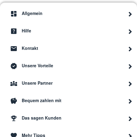
Electrolux
ECO18912W
9206
Allgemein
Electrolux
ECP21108W
9206
Hilfe
Kontakt
Electrolux
ECO19112W
9206
Unsere Vorteile
Electrolux
ECP21108W
9206
Unsere Partner
Electrolux
ECO18912W
9206
Bequem zahlen mit
Electrolux
ECO18912W
9206
Das sagen Kunden
Mehr Tipps
Electrolux
ECO18912W
9206