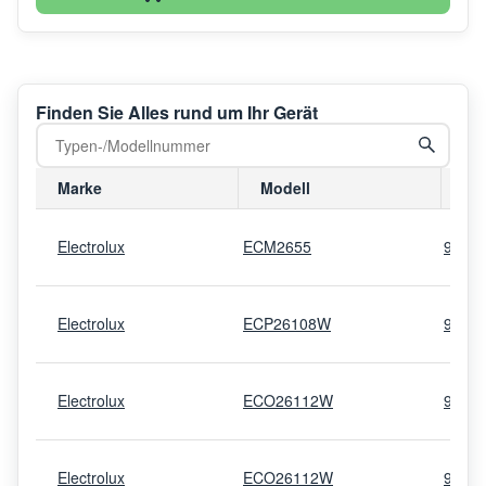
Finden Sie Alles rund um Ihr Gerät
Marke
Modell
Mo
Electrolux
ECM2655
9207
Electrolux
ECP26108W
9205
Electrolux
ECO26112W
9207
Electrolux
ECO26112W
9207