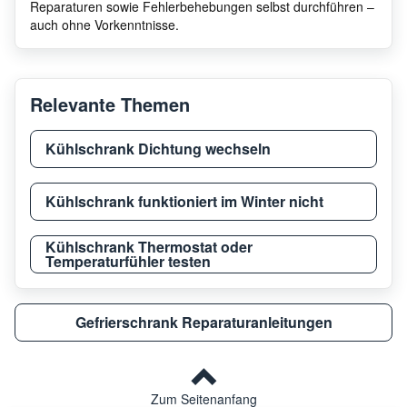
Reparaturen sowie Fehlerbehebungen selbst durchführen –
auch ohne Vorkenntnisse.
Electrolux
ECP21108W
9206
Relevante Themen
Electrolux
ECP40108W
9204
Kühlschrank Dichtung wechseln
Electrolux
ECP40108W
9204
Kühlschrank funktioniert im Winter nicht
Electrolux
ECP26108W
9205
Kühlschrank Thermostat oder
Temperaturfühler testen
Electrolux
ECM1955
9206
Gefrierschrank Reparaturanleitungen
Electrolux
ECP26108W
9205
Zum Seitenanfang