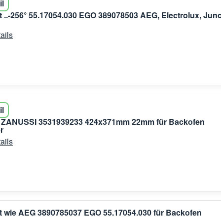
il
 ..-256° 55.17054.030 EGO 389078503 AEG, Electrolux, Juno
ails
il
 ZANUSSI 3531939233 424x371mm 22mm für Backofen
r
ails
t wie AEG 3890785037 EGO 55.17054.030 für Backofen