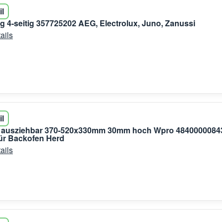
il
g 4-seitig 357725202 AEG, Electrolux, Juno, Zanussi
ails
il
 ausziehbar 370-520x330mm 30mm hoch Wpro 4840000084
für Backofen Herd
ails