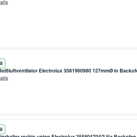
ails
il
 Heißluftventilator Electrolux 3581960980 127mmØ in Backo
ails
il
erhalter rechts unten Electrolux 355804704/3 für Backofen