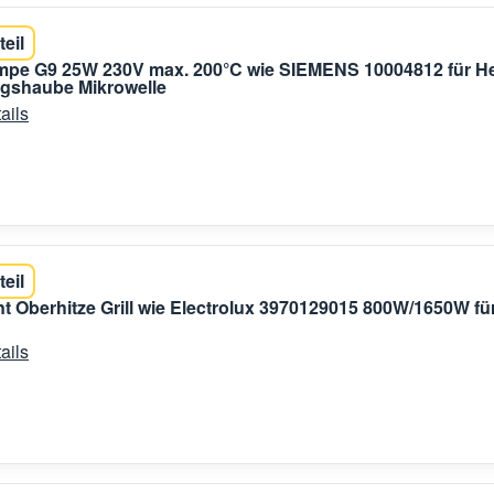
teil
mpe G9 25W 230V max. 200°C wie SIEMENS 10004812 für H
gshaube Mikrowelle
ails
teil
t Oberhitze Grill wie Electrolux 3970129015 800W/1650W fü
ails