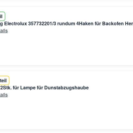
il
g Electrolux 357732201/3 rundum 4Haken für Backofen He
ails
teil
 2Stk. für Lampe für Dunstabzugshaube
ails