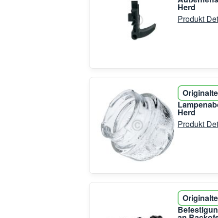
Herd
Produkt Det
Originalte
Lampenabd
Herd
Produkt Det
Originalte
Befestigun
an Backof