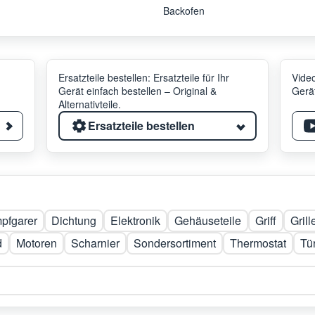
Backofen
Ersatzteile bestellen: Ersatzteile für Ihr
Video
Gerät einfach bestellen – Original &
Gerät
Alternativteile.
Ersatzteile bestellen
pfgarer
Dichtung
Elektronik
Gehäuseteile
Griff
Gril
d
Motoren
Scharnier
Sondersortiment
Thermostat
Tü