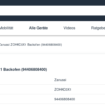
Mobilität
Alle Geräte
Videos
Ratgebe
r Zanussi ZOHKC0X1 Backofen (94406808400)
X1 Backofen (94406808400)
Zanussi
ZOHKC0X1
94406808400