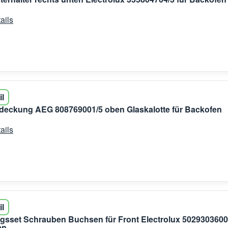
ails
il
eckung AEG 808769001/5 oben Glaskalotte für Backofen
ails
il
gsset Schrauben Buchsen für Front Electrolux 502930360
en