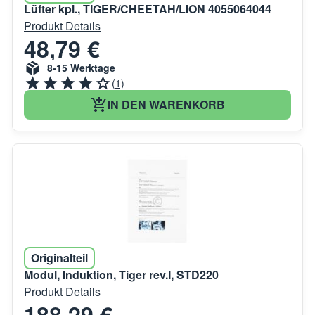
Lüfter kpl., TIGER/CHEETAH/LION 4055064044
Produkt Details
48,79 €
8-15 Werktage
(1)
IN DEN WARENKORB
Originalteil
Modul, Induktion, Tiger rev.I, STD220
Produkt Details
188,29 €