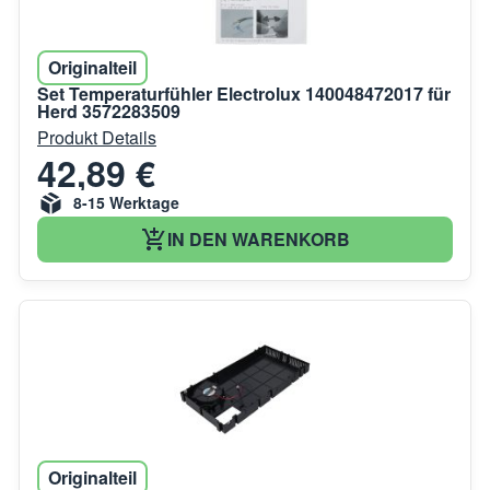
Originalteil
Set Temperaturfühler Electrolux 140048472017 für
Herd 3572283509
Produkt Details
42,89 €
8-15 Werktage
IN DEN WARENKORB
Originalteil