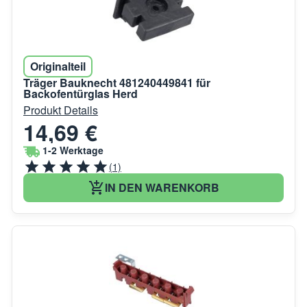
Originalteil
Träger Bauknecht 481240449841 für
Backofentürglas Herd
Produkt Details
14,69 €
1-2 Werktage
(1)
IN DEN WARENKORB