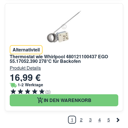
Alternativteil
Thermostat wie Whirlpool 480121100437 EGO
55.17052.390 278°C für Backofen
Produkt Details
16,99 €
1-2 Werktage
(1)
IN DEN WARENKORB
1
2
3
4
5