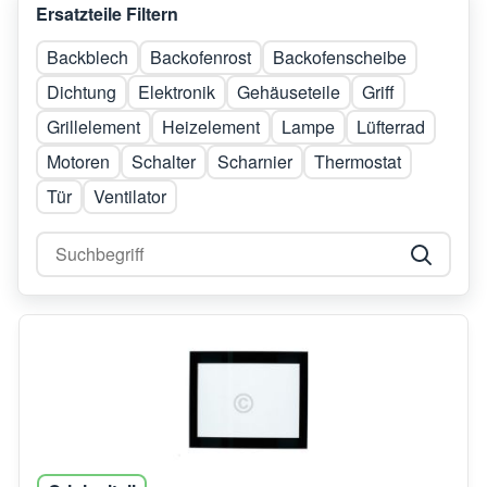
Ersatzteile Filtern
Backblech
Backofenrost
Backofenscheibe
Dichtung
Elektronik
Gehäuseteile
Griff
Grillelement
Heizelement
Lampe
Lüfterrad
Motoren
Schalter
Scharnier
Thermostat
Tür
Ventilator