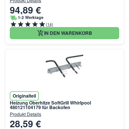
Produkt Details
94,89 €
1-2 Werktage
(14)
IN DEN WARENKORB
Originalteil
Heizung Oberhitze SoftGrill Whirlpool
480121104179 für Backofen
Produkt Details
28,59 €