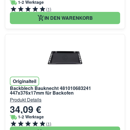
1-2 Werktage
(1)
IN DEN WARENKORB
Originalteil
Backblech Bauknecht 481010683241
447x376x17mm für Backofen
Produkt Details
34,09 €
1-2 Werktage
(1)