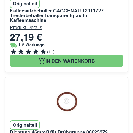
Originalteil
Kaffeesatzbehälter GAGGENAU 12011727
Tresterbehälter transparentgrau für
Kaffeemaschine
Produkt Details
27,19 €
1-2 Werktage
(11)
IN DEN WARENKORB
Originalteil
Dichtung 46mmØ für Brühgruppe 00625379