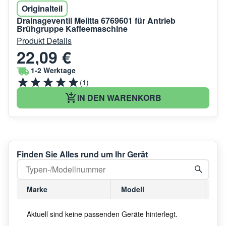
Originalteil
Drainageventil Melitta 6769601 für Antrieb
Brühgruppe Kaffeemaschine
Produkt Details
22,09 €
1-2 Werktage
(1)
IN DEN WARENKORB
Finden Sie Alles rund um Ihr Gerät
Marke
Modell
Mo
Aktuell sind keine passenden Geräte hinterlegt.