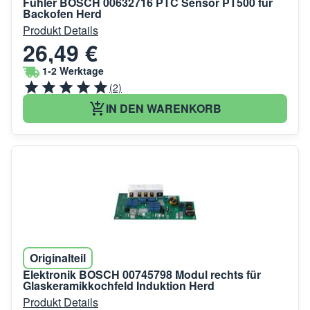
Fühler BOSCH 00632716 PTC Sensor PT500 für
Backofen Herd
Produkt Details
26,49 €
1-2 Werktage
(2)
IN DEN WARENKORB
Originalteil
Elektronik BOSCH 00745798 Modul rechts für
Glaskeramikkochfeld Induktion Herd
Produkt Details