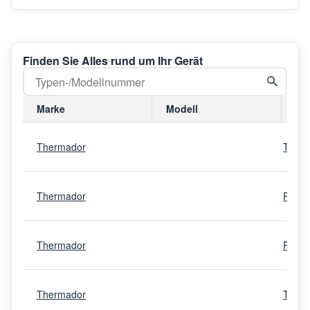
Finden Sie Alles rund um Ihr Gerät
Marke
Modell
Mo
Thermador
T24IF
Thermador
PRG4
Thermador
REF3
Thermador
T24I