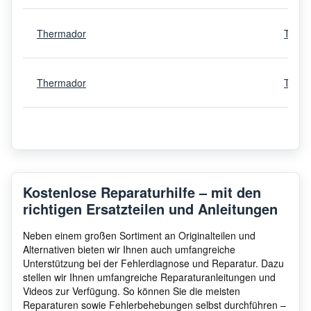
Thermador
T18IF
Thermador
T30IF
Thermador
PRD4
Thermador
PRG4
Kostenlose Reparaturhilfe – mit den
richtigen Ersatzteilen und Anleitungen
Thermador
PRG3
Neben einem großen Sortiment an Originalteilen und
Alternativen bieten wir Ihnen auch umfangreiche
Unterstützung bei der Fehlerdiagnose und Reparatur. Dazu
stellen wir Ihnen umfangreiche Reparaturanleitungen und
Thermador
PRG4
Videos zur Verfügung. So können Sie die meisten
Reparaturen sowie Fehlerbehebungen selbst durchführen –