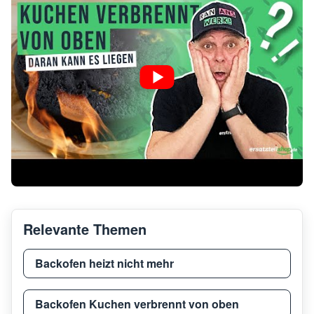
Thermador
T36I
Thermador
T36I
Thermador
T24I
Thermador
REF3
Thermador
T30I
Relevante Themen
Thermador
T30IF
Backofen heizt nicht mehr
Thermador
T30I
Backofen Kuchen verbrennt von oben