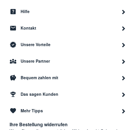
Thermador
T36I
Hilfe
Kontakt
Thermador
T36I
Unsere Vorteile
Thermador
PRG3
Unsere Partner
Thermador
PRG4
Bequem zahlen mit
Thermador
PRG4
Das sagen Kunden
Mehr Tipps
Thermador
PRG3
Ihre Bestellung widerrufen