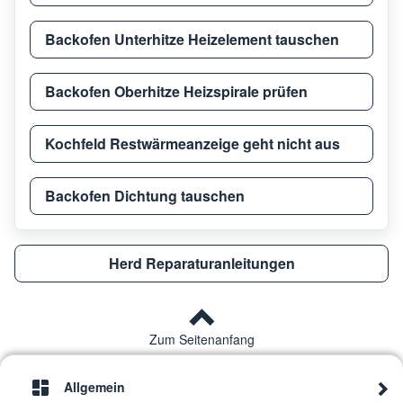
Backofen Unterhitze Heizelement tauschen
Thermador
REF3
Backofen Oberhitze Heizspirale prüfen
Thermador
REF3
Kochfeld Restwärmeanzeige geht nicht aus
Thermador
T30I
Backofen Dichtung tauschen
Thermador
PRG4
Herd Reparaturanleitungen
Thermador
PRG4
Zum Seitenanfang
Thermador
T36IB
Allgemein