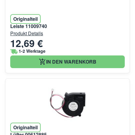
Originalteil
Leiste 11009740
Produkt Details
12,69 €
1-2 Werktage
IN DEN WARENKORB
Originalteil
Lüfter 00612885