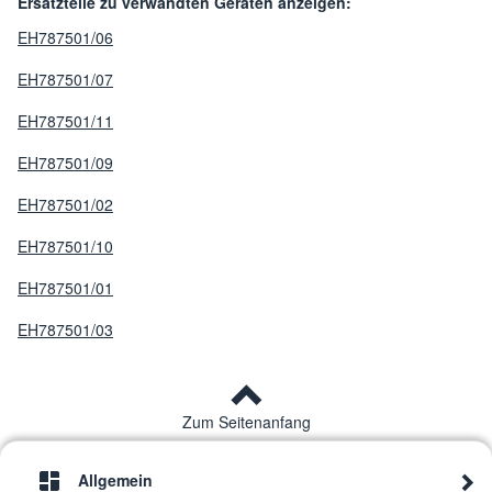
Ersatzteile zu verwandten Geräten anzeigen:
EH787501/06
EH787501/07
EH787501/11
EH787501/09
EH787501/02
EH787501/10
EH787501/01
EH787501/03
Zum Seitenanfang
Allgemein