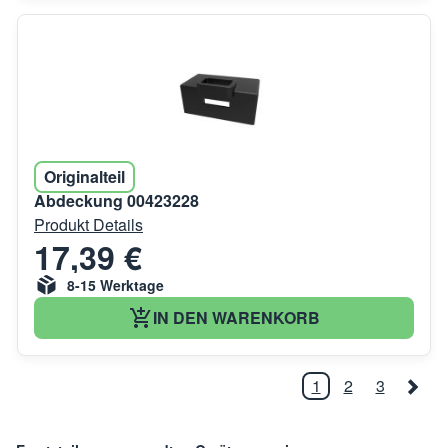
Originalteil
Abdeckung 00423228
Produkt Details
17,39 €
8-15 Werktage
IN DEN WARENKORB
1
2
3