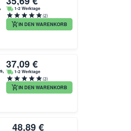
35,69 €
,
1-2 Werktage
(2)
IN DEN WARENKORB
37,09 €
s,
1-2 Werktage
(3)
IN DEN WARENKORB
48,89 €