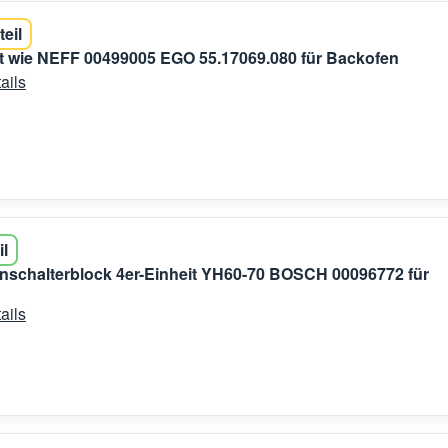
teil
t wie NEFF 00499005 EGO 55.17069.080 für Backofen
ails
il
nschalterblock 4er-Einheit YH60-70 BOSCH 00096772 für
ails