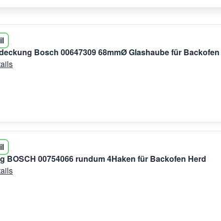
il
eckung Bosch 00647309 68mmØ Glashaube für Backofen
ails
il
ng BOSCH 00754066 rundum 4Haken für Backofen Herd
ails