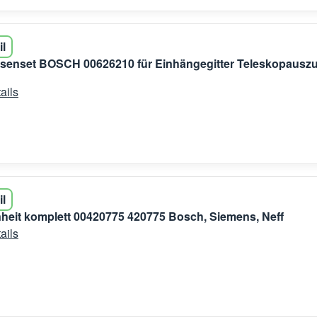
il
senset BOSCH 00626210 für Einhängegitter Teleskopausz
ails
il
eit komplett 00420775 420775 Bosch, Siemens, Neff
ails