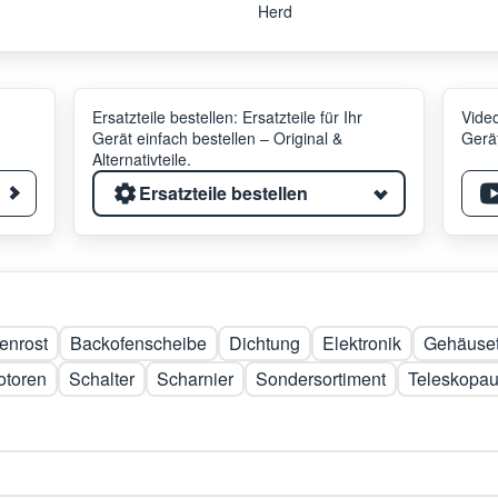
Herd
Ersatzteile bestellen: Ersatzteile für Ihr
Video
Gerät einfach bestellen – Original &
Gerät
Alternativteile.
Ersatzteile bestellen
enrost
Backofenscheibe
Dichtung
Elektronik
Gehäuset
otoren
Schalter
Scharnier
Sondersortiment
Teleskopa