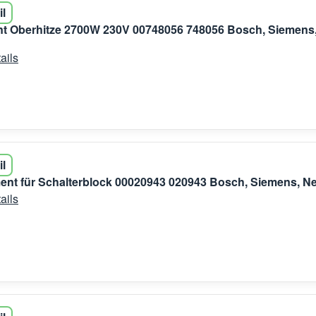
il
nt Oberhitze 2700W 230V 00748056 748056 Bosch, Siemens
ails
il
ent für Schalterblock 00020943 020943 Bosch, Siemens, Ne
ails