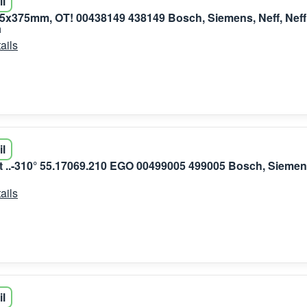
il
465x375mm, OT! 00438149 438149 Bosch, Siemens, Neff, Neff
a
ails
il
 ..-310° 55.17069.210 EGO 00499005 499005 Bosch, Siemen
ails
il