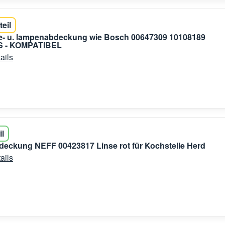
teil
- u. lampenabdeckung wie Bosch 00647309 10108189
 - KOMPATIBEL
ails
il
eckung NEFF 00423817 Linse rot für Kochstelle Herd
ails