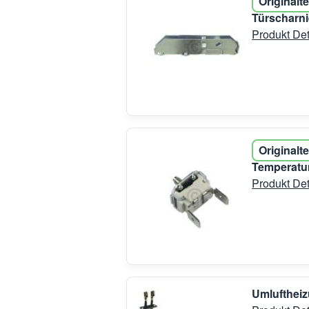
Originalte
Türscharni
Produkt Det
Originalte
Temperatur
Produkt Det
Umluftheiz