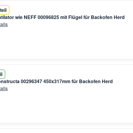
teil
ntilator wie NEFF 00096825 mit Flügel für Backofen Herd
ails
il
Constructa 00296347 450x317mm für Backofen Herd
ails