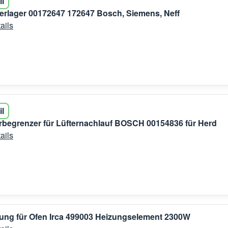
il
erlager 00172647 172647 Bosch, Siemens, Neff
ails
il
begrenzer für Lüfternachlauf BOSCH 00154836 für Herd
ails
ung für Ofen Irca 499003 Heizungselement 2300W