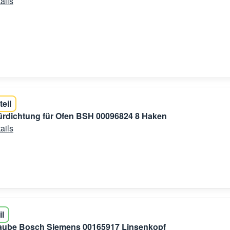
ails
teil
ürdichtung für Ofen BSH 00096824 8 Haken
ails
il
aube Bosch Siemens 00165917 Linsenkopf