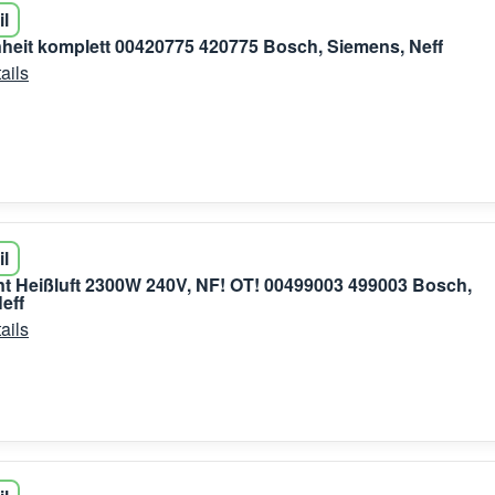
il
eit komplett 00420775 420775 Bosch, Siemens, Neff
ails
il
t Heißluft 2300W 240V, NF! OT! 00499003 499003 Bosch,
eff
ails