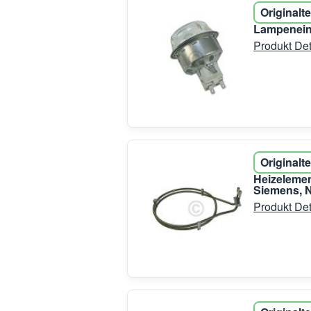
Originalte
Lampeneinh
Produkt Det
Originalte
Heizelemen
Siemens, N
Produkt Det