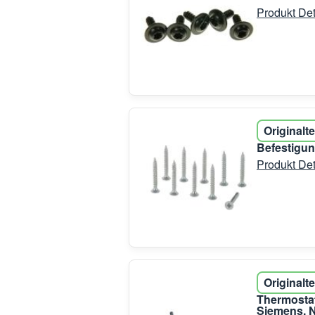
Produkt Det
Originalte
Befestigun
Produkt Det
Originalte
Thermostat
Siemens, N