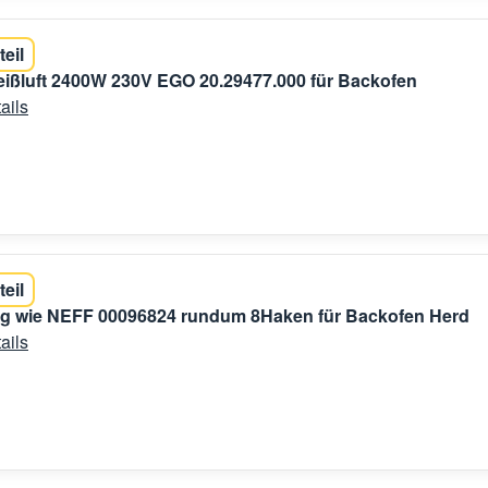
teil
ißluft 2400W 230V EGO 20.29477.000 für Backofen
ails
teil
ng wie NEFF 00096824 rundum 8Haken für Backofen Herd
ails