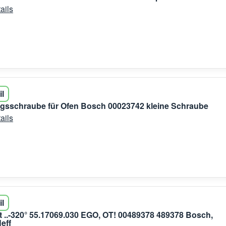
ails
il
gsschraube für Ofen Bosch 00023742 kleine Schraube
ails
il
 ..-320° 55.17069.030 EGO, OT! 00489378 489378 Bosch,
eff