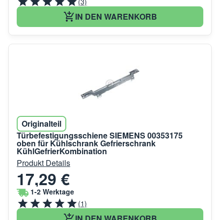
(3)
IN DEN WARENKORB
Originalteil
Türbefestigungsschiene SIEMENS 00353175
oben für Kühlschrank Gefrierschrank
KühlGefrierKombination
Produkt Details
17,29 €
1-2 Werktage
(1)
IN DEN WARENKORB