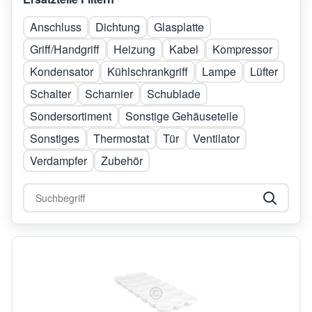
Anschluss
Dichtung
Glasplatte
Griff/Handgriff
Heizung
Kabel
Kompressor
Kondensator
Kühlschrankgriff
Lampe
Lüfter
Schalter
Scharnier
Schublade
Sondersortiment
Sonstige Gehäuseteile
Sonstiges
Thermostat
Tür
Ventilator
Verdampfer
Zubehör