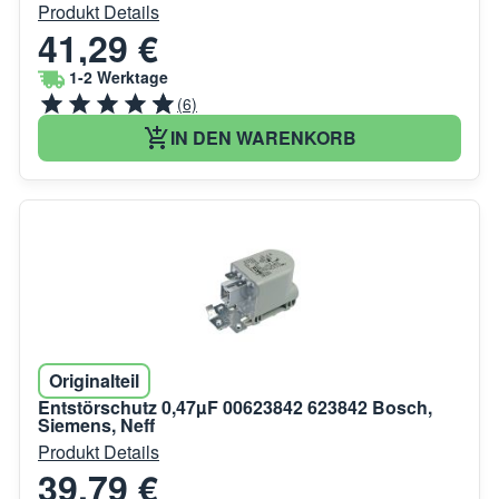
Produkt Details
41,29 €
1-2 Werktage
(6)
IN DEN WARENKORB
Originalteil
Entstörschutz 0,47µF 00623842 623842 Bosch,
Siemens, Neff
Produkt Details
39,79 €