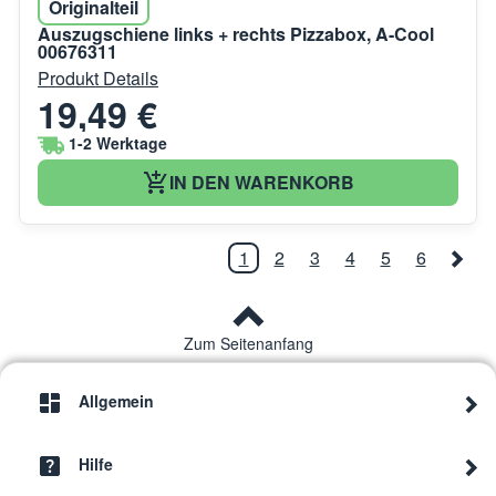
Originalteil
Auszugschiene links + rechts Pizzabox, A-Cool
00676311
Produkt Details
19,49 €
1-2 Werktage
IN DEN WARENKORB
1
2
3
4
5
6
Zum Seitenanfang
Allgemein
Hilfe