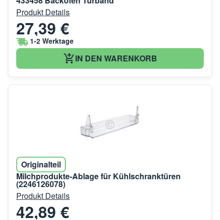
433458 Backofen Türband
Produkt Details
27,39 €
1-2 Werktage
IN DEN WARENKORB
Originalteil
Milchprodukte-Ablage für Kühlschranktüren
(2246126078)
Produkt Details
42,89 €