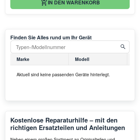
IN DEN WARENKORB
Finden Sie Alles rund um Ihr Gerät
Marke
Modell
Mo
Aktuell sind keine passenden Geräte hinterlegt.
Kostenlose Reparaturhilfe – mit den
richtigen Ersatzteilen und Anleitungen
Neben einem großen Sortiment an Originalteilen und