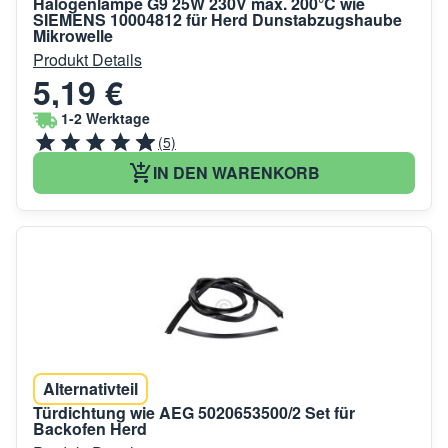
Halogenlampe G9 25W 230V max. 200°C wie
SIEMENS 10004812 für Herd Dunstabzugshaube
Mikrowelle
Produkt Details
5,19 €
1-2 Werktage
(5)
IN DEN WARENKORB
Alternativteil
Türdichtung wie AEG 5020653500/2 Set für
Backofen Herd