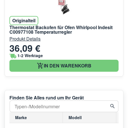
Originalteil
Thermostat Backofen für Ofen Whirlpool Indesit
C00977108 Temperaturregler
Produkt Details
36,09 €
1-2 Werktage
IN DEN WARENKORB
Finden Sie Alles rund um Ihr Gerät
Marke
Modell
Mo