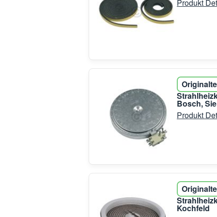
Produkt Det
Originalte
Strahlheiz
Bosch, Si
Produkt Det
Originalte
Strahlhei
Kochfeld