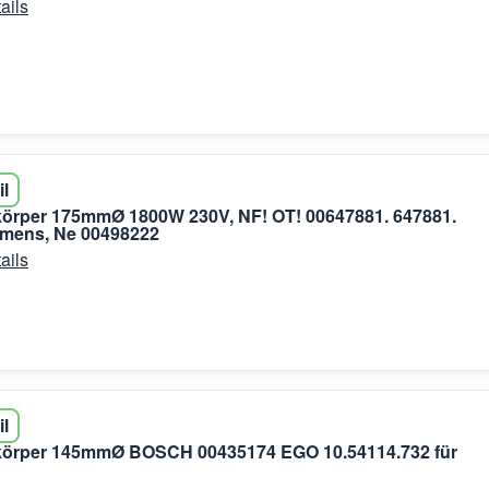
ails
il
körper 175mmØ 1800W 230V, NF! OT! 00647881. 647881.
emens, Ne 00498222
ails
il
zkörper 145mmØ BOSCH 00435174 EGO 10.54114.732 für