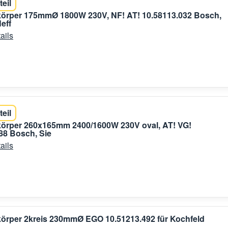
teil
körper 175mmØ 1800W 230V, NF! AT! 10.58113.032 Bosch,
eff
ails
teil
körper 260x165mm 2400/1600W 230V oval, AT! VG!
88 Bosch, Sie
ails
körper 2kreis 230mmØ EGO 10.51213.492 für Kochfeld