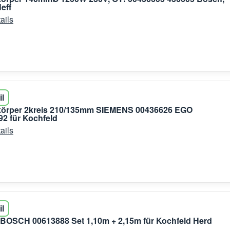
eff
ails
il
zkörper 2kreis 210/135mm SIEMENS 00436626 EGO
92 für Kochfeld
ails
il
BOSCH 00613888 Set 1,10m + 2,15m für Kochfeld Herd