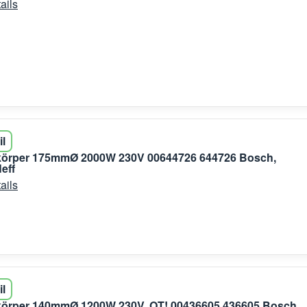
ails
il
zkörper 175mmØ 2000W 230V 00644726 644726 Bosch,
eff
ails
il
zkörper 140mmØ 1200W 230V, OT! 00436605 436605 Bosch,