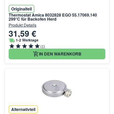
Originalteil
Thermostat Amica 8032828 EGO 55.17069.140
299°C für Backofen Herd
Produkt Details
31,59 €
1-2 Werktage
(1)
IN DEN WARENKORB
Alternativteil