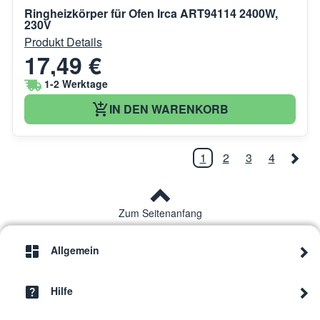
Ringheizkörper für Ofen Irca ART94114 2400W,
230V
Produkt Details
17,49 €
1-2 Werktage
IN DEN WARENKORB
1
2
3
4
Zum Seitenanfang
Allgemein
Hilfe