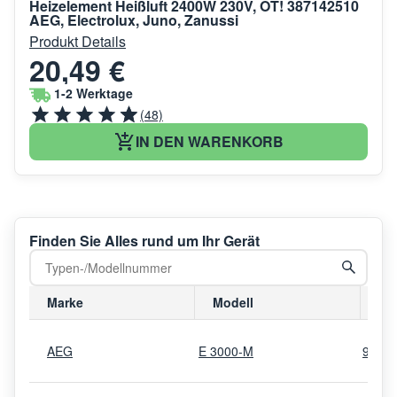
Heizelement Heißluft 2400W 230V, OT! 387142510
AEG, Electrolux, Juno, Zanussi
Produkt Details
20,49 €
1-2 Werktage
(48)
IN DEN WARENKORB
Finden Sie Alles rund um Ihr Gerät
Marke
Modell
Mo
AEG
E 3000-M
9403