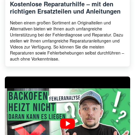
Kostenlose Reparaturhilfe – mit den
richtigen Ersatzteilen und Anleitungen
AEG
EPS33102ZM
9497
Neben einem großen Sortiment an Originalteilen und
Alternativen bieten wir Ihnen auch umfangreiche
Unterstützung bei der Fehlerdiagnose und Reparatur. Dazu
stellen wir Ihnen umfangreiche Reparaturanleitungen und
AEG
E39812-5-M DE R08
9403
Videos zur Verfügung. So können Sie die meisten
Reparaturen sowie Fehlerbehebungen selbst durchführen –
auch ohne Vorkenntnisse.
AEG
E31012-2-M
9403
AEG
E30502-5-M DE R08
9403
AEG
B31510-5-M DE R08
9441
Competence E 640 G
AEG
6114
LFV SB E 640-1