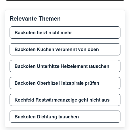
AEG
E 40005-M
9403
Relevante Themen
AEG
ES 490-D
6114
Backofen heizt nicht mehr
AEG
E41002-EW
9403
Backofen Kuchen verbrennt von oben
Backofen Unterhitze Heizelement tauschen
AEG
E5741-4-M
9403
Backofen Oberhitze Heizspirale prüfen
AEG
B47410-5-M R08
9441
Kochfeld Restwärmeanzeige geht nicht aus
AEG
47995VD-WN
9430
Backofen Dichtung tauschen