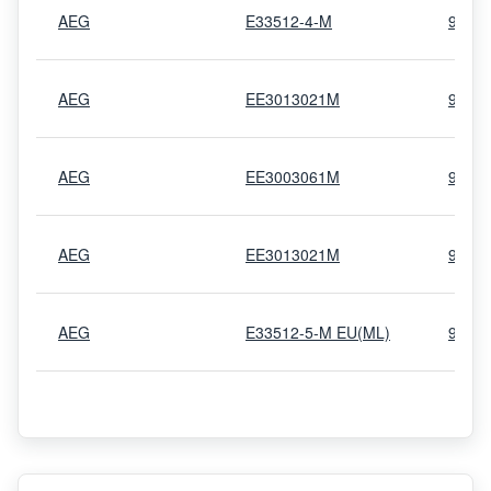
AEG
E33512-4-M
9403
AEG
EE3013021M
9403
AEG
EE3003061M
9497
AEG
EE3013021M
9403
AEG
E33512-5-M EU(ML)
9403
AEG
EE3013031M
9403
AEG
EE3013031M
9403