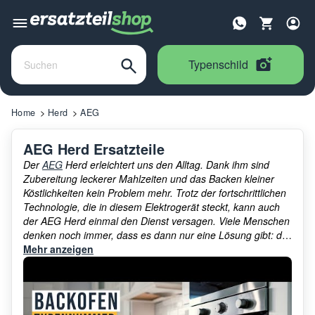
Typenschild
Home
Herd
AEG
AEG Herd Ersatzteile
Der
AEG
Herd erleichtert uns den Alltag. Dank ihm sind
Zubereitung leckerer Mahlzeiten und das Backen kleiner
Köstlichkeiten kein Problem mehr. Trotz der fortschrittlichen
Technologie, die in diesem Elektrogerät steckt, kann auch
der AEG Herd einmal den Dienst versagen. Viele Menschen
denken noch immer, dass es dann nur eine Lösung gibt: der
alte Herd muss weg und ein neuer her. Doch wir wissen,
Mehr anzeigen
dass in den meisten Fällen der Herd noch zu retten ist und
das oftmals mit nur einer kleinen Reparatur. In unserem
Reparaturratgeber helfen wir Ihnen dabei,
die
Fehlerdiagnose Ihres Herdes
durchzuführen.