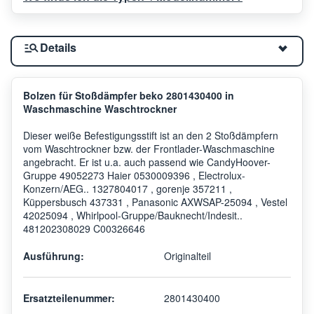
Details
Bolzen für Stoßdämpfer beko 2801430400 in
Waschmaschine Waschtrockner
Dieser weiße Befestigungsstift ist an den 2 Stoßdämpfern
vom Waschtrockner bzw. der Frontlader-Waschmaschine
angebracht. Er ist u.a. auch passend wie CandyHoover-
Gruppe 49052273 Haier 0530009396 , Electrolux-
Konzern/AEG.. 1327804017 , gorenje 357211 ,
Küppersbusch 437331 , Panasonic AXWSAP-25094 , Vestel
42025094 , Whirlpool-Gruppe/Bauknecht/Indesit..
481202308029 C00326646
Ausführung:
Originalteil
Ersatzteilenummer:
2801430400