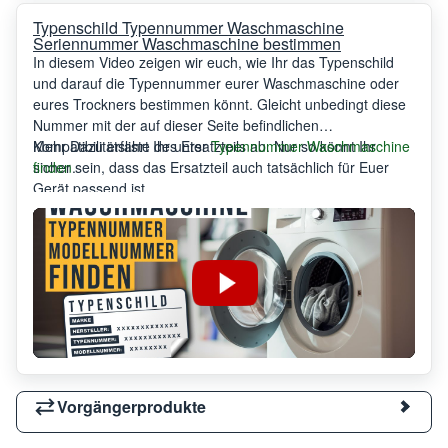
Typenschild Typennummer Waschmaschine
Seriennummer Waschmaschine bestimmen
In diesem Video zeigen wir euch, wie Ihr das Typenschild
und darauf die Typennummer eurer Waschmaschine oder
eures Trockners bestimmen könnt. Gleicht unbedingt diese
Nummer mit der auf dieser Seite befindlichen
Kompatibilitätsliste des Ersatzteils ab. Nur so könnt Ihr
Mehr Dazu erfahrt Ihr unter
Typennummer Waschmaschine
sicher sein, dass das Ersatzteil auch tatsächlich für Euer
finden
.
Gerät passend ist.
Vorgängerprodukte