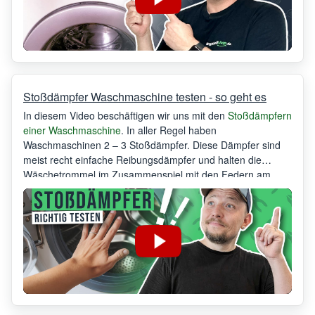
Stoßdämpfer Waschmaschine testen - so geht es
In diesem Video beschäftigen wir uns mit den
Stoßdämpfern
einer Waschmaschine
. In aller Regel haben
Waschmaschinen 2 – 3 Stoßdämpfer. Diese Dämpfer sind
meist recht einfache Reibungsdämpfer und halten die
Wäschetrommel im Zusammenspiel mit den Federn am
Bottich in der richtigen Position. Natürlich verschleißen diese
Reibungsdämpfer im Laufe der Zeit. Wenn die
Waschmaschine anfängt unrund zu laufen oder gar die
Trommel am Gehäuse oder auch dem Bullauge anschlägt,
dann ist dies ein klares Zeichen die Stoßdämpfer zu
tauschen.