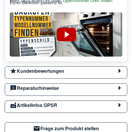
Mehr Dazu erfahrt Ihr unter
Typennummer Ofen finden
.
Euren Backofen passend ist.
Kundenbewertungen
Reparaturhinweise
Artikelinfos GPSR
Frage zum Produkt stellen