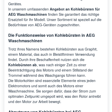
Gerätes.
In unserem umfassenden
Angebot an Kohlebürsten für
AEG
L8WBM163C
9146
AEG Waschmaschinen
finden Sie garantiert das richtige
Ersatzteil für Ihr Modell. Unser Sortiment ist speziell auf die
Bedürfnisse von AEG-Geräten zugeschnitten.
AEG
L9WSF80609
9146
Die Funktionsweise von Kohlebürsten in AEG
Waschmaschinen
AEG
L8WBC61SR
9146
Trotz ihres Namens bestehen Kohlebürsten aus Graphit,
einem Material, das auch in Bleistiftminen Verwendung
findet. Durch ihre Beschaffenheit nutzen sich die
Kohlebürsten ab
, was nach einiger Zeit zu einer
AEG
LWX8C1612S
9146
Beeinträchtigung des Motors und einem Stillstand der
Trommel während des Waschgangs führen kann.
Die Motorkohlen sind essenzielle Elemente eines jeden
AEG
L8WBC61SC
9146
Elektromotors und somit auch des Motors einer
Waschmaschine. Sie sorgen dafür, dass der Strom zum
optimalen Zeitpunkt umgepolt wird, was den Rotor antreibt
und den Motor zur Arbeit bewegt.
AEG
AWW8024D3WB
9149
Abnutzung von Kohlebürsten bei AEG