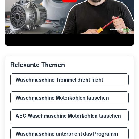
AEG
L7WEF80600
9146
AEG
L9WEF90600
9146
AEG
L7WEF80600
9146
Relevante Themen
AEG
L7WB58WT
9146
Waschmaschine Trommel dreht nicht
AEG
L9WE86695
9146
Waschmaschine Motorkohlen tauschen
AEG Waschmaschine Motorkohlen tauschen
AEG
L7WES70680
9146
Waschmaschine unterbricht das Programm