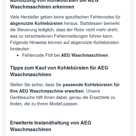
Waschmaschinen erkennen
AEG
LWX7E8622S
9146
Viele Hersteller geben keine spezifischen Fehlercodes für
abgenutzte Kohlebürsten
heraus. Stattdessen bemerkt
die Steuerung lediglich, dass der Rotor nicht mehr dreht,
AEG
L9WSB162C
9146
was zu verschiedenen Fehlermeldungen führen kann.
Folgende Hinweise können auf abgenutzte Kohlebürsten
hindeuten:
AEG
L7WDK161E
9146
Fehlercode F09 bei
AEG Waschmaschinen
.
Tipps zum Kauf von Kohlebürsten für AEG
Waschmaschinen
AEG
L7WEE962
9146
Stellen Sie sicher, dass Sie
passende Kohlebürsten für
Ihre AEG Waschmaschine erwerben
. Unsere
AEG
L7WB86GW
9146
Gerätesuche hilft Ihnen dabei, genau die Ersatzteile zu
finden, die zu Ihrem Modell passen.
AEG
AWW8023AESA
9149
Erweiterte Instandhaltung von AEG
Waschmaschinen