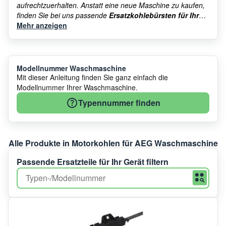
aufrechtzuerhalten. Anstatt eine neue Maschine zu kaufen,
finden Sie bei uns passende
Ersatzkohlebürsten für Ihre
AEG Waschmaschine
Mehr anzeigen
, inklusive Anleitung zum Wechseln:
Anleitungen für den Einbau der neuen AEG Motorkohlen
.
Und alle weiteren
Ersatzteile für Waschmaschinen
.
Modellnummer Waschmaschine
Mit dieser Anleitung finden Sie ganz einfach die
Modellnummer Ihrer Waschmaschine.
Typennummer finden
Alle Produkte in Motorkohlen für AEG Waschmaschine
Passende Ersatzteile für Ihr Gerät filtern