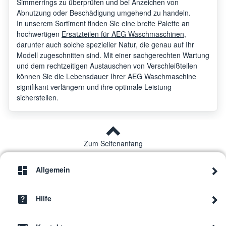
Simmerrings zu überprüfen und bei Anzeichen von
Abnutzung oder Beschädigung umgehend zu handeln.
In unserem Sortiment finden Sie eine breite Palette an
AEG
L9WEC166BC
9146
hochwertigen
Ersatzteilen für AEG Waschmaschinen
,
darunter auch solche spezieller Natur, die genau auf Ihr
Modell zugeschnitten sind. Mit einer sachgerechten Wartung
AEG
LB4650WT
9146
und dem rechtzeitigen Austauschen von Verschleißteilen
können Sie die Lebensdauer Ihrer AEG Waschmaschine
signifikant verlängern und ihre optimale Leistung
sicherstellen.
AEG
L9WSB173A
9146
AEG
L8WED164C
9146
Zum Seitenanfang
Allgemein
AEG
LB4660WT
9146
Hilfe
AEG
L6WBJ68W
9146