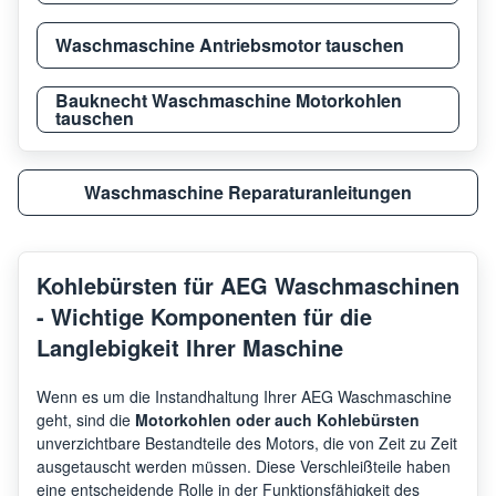
AEG
L7WB65689
9146
Waschmaschine Antriebsmotor tauschen
AEG
L9WBA61B
9146
Bauknecht Waschmaschine Motorkohlen
tauschen
AEG
L8WBM163C
9146
Waschmaschine Reparaturanleitungen
AEG
L9WS87609
9146
Kohlebürsten für AEG Waschmaschinen
- Wichtige Komponenten für die
AEG
L7WB64474
9146
Langlebigkeit Ihrer Maschine
Wenn es um die Instandhaltung Ihrer AEG Waschmaschine
AEG
L8WE86605
9146
geht, sind die
Motorkohlen oder auch Kohlebürsten
unverzichtbare Bestandteile des Motors, die von Zeit zu Zeit
ausgetauscht werden müssen. Diese Verschleißteile haben
AEG
L7WSP964E
9146
eine entscheidende Rolle in der Funktionsfähigkeit des