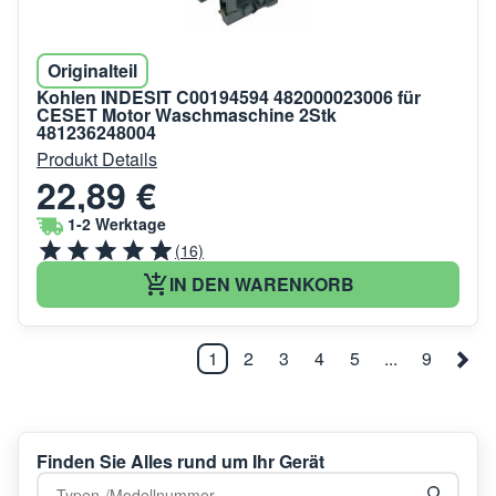
Originalteil
Kohlen INDESIT C00194594 482000023006 für
CESET Motor Waschmaschine 2Stk
481236248004
Produkt Details
22,89 €
1-2 Werktage
(16)
IN DEN WARENKORB
1
2
3
4
5
...
9
Finden Sie Alles rund um Ihr Gerät