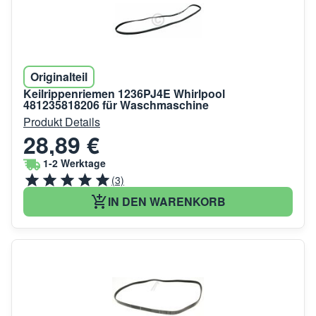
Originalteil
Keilrippenriemen 1236PJ4E Whirlpool
481235818206 für Waschmaschine
Produkt Details
28,89 €
1-2 Werktage
(3)
IN DEN WARENKORB