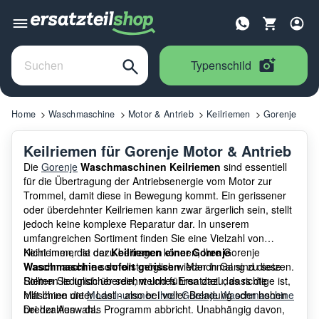
Typenschild
Home
Waschmaschine
Motor & Antrieb
Keilriemen
Gorenje
Keilriemen für Gorenje Motor & Antrieb
Die
Gorenje
Waschmaschinen Keilriemen
sind essentiell
für die Übertragung der Antriebsenergie vom Motor zur
Trommel, damit diese in Bewegung kommt. Ein gerissener
oder überdehnter Keilriemen kann zwar ärgerlich sein, stellt
jedoch keine komplexe Reparatur dar. In unserem
umfangreichen Sortiment finden Sie eine Vielzahl von
Keilriemen, die dazu beitragen können, Ihre Gorenje
Nicht immer ist der
Keilriemen einer Gorenje
Waschmaschine schnellstmöglich wieder in Gang zu setzen.
Waschmaschine sofort gerissen
. Manchmal sind diese
Sollten Sie unsicher sein, welches Ersatzteil das richtige ist,
Riemen lediglich überdehnt und führen dazu, dass die
hilft Ihnen die
Maschine unter Last - also bei voller Beladung oder hohen
Modellnummer Ihrer Gorenje Waschmaschine
bei der Auswahl.
Drehzahlen - das Programm abbricht. Unabhängig davon,