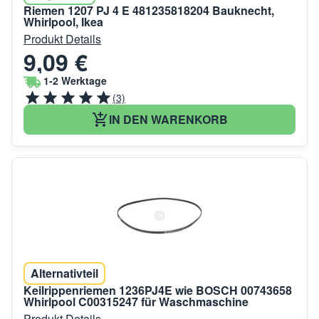
Riemen 1207 PJ 4 E 481235818204 Bauknecht,
Whirlpool, Ikea
Produkt Details
9,09 €
1-2 Werktage
(3)
IN DEN WARENKORB
Alternativteil
Keilrippenriemen 1236PJ4E wie BOSCH 00743658
Whirlpool C00315247 für Waschmaschine
Produkt Details