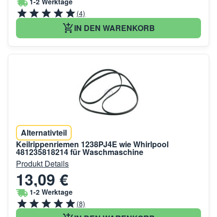
1-2 Werktage
(4)
IN DEN WARENKORB
Alternativteil
Keilrippenriemen 1238PJ4E wie Whirlpool
481235818214 für Waschmaschine
Produkt Details
13,09 €
1-2 Werktage
(8)