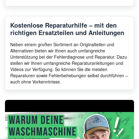
Gorenje
WD9640BE
4037
Kostenlose Reparaturhilfe – mit den
richtigen Ersatzteilen und Anleitungen
Gorenje
WD95140
3054
Neben einem großen Sortiment an Originalteilen und
Alternativen bieten wir Ihnen auch umfangreiche
Unterstützung bei der Fehlerdiagnose und Reparatur. Dazu
stellen wir Ihnen umfangreiche Reparaturanleitungen und
Gorenje
WD95140
3107
Videos zur Verfügung. So können Sie die meisten
Reparaturen sowie Fehlerbehebungen selbst durchführen –
auch ohne Vorkenntnisse.
Gorenje
WTD64130DE
3543
Gorenje
WTD64130DE
3543
Gorenje
WTD64130DE
3543