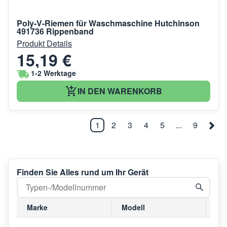
Poly-V-Riemen für Waschmaschine Hutchinson
491736 Rippenband
Produkt Details
15,19 €
1-2 Werktage
IN DEN WARENKORB
1
2
3
4
5
...
9
Finden Sie Alles rund um Ihr Gerät
Marke
Modell
Mo