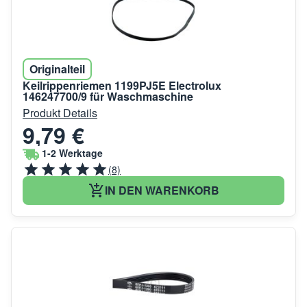
Originalteil
Keilrippenriemen 1199PJ5E Electrolux
146247700/9 für Waschmaschine
Produkt Details
9,79 €
1-2 Werktage
(8)
IN DEN WARENKORB