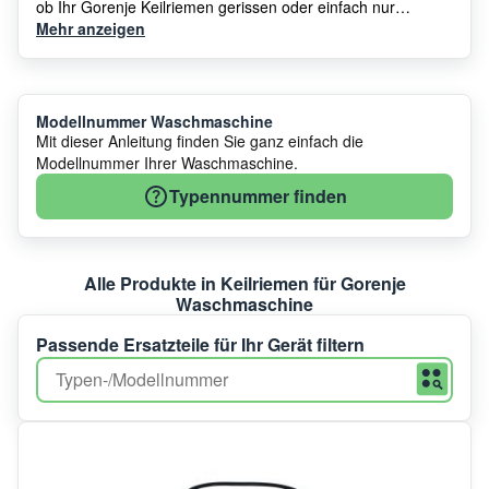
ob Ihr Gorenje Keilriemen gerissen oder einfach nur
überdehnt ist, in unserem Sortiment finden Sie garantiert
Mehr anzeigen
den
passenden Antriebsriemen für Ihre Gorenje
Waschmaschine
, um die optimale Funktionstüchtigkeit
Ihres Geräts wiederherzustellen.
Modellnummer Waschmaschine
Mit dieser Anleitung finden Sie ganz einfach die
Modellnummer Ihrer Waschmaschine.
Typennummer finden
Alle Produkte in Keilriemen für Gorenje
Waschmaschine
Passende Ersatzteile für Ihr Gerät filtern