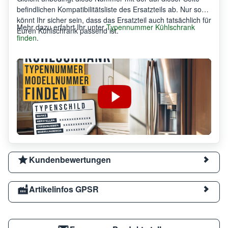
befindlichen Kompatibilitätsliste des Ersatzteils ab. Nur so
könnt Ihr sicher sein, dass das Ersatzteil auch tatsächlich für
Mehr dazu erfahrt Ihr unter
Typennummer Kühlschrank
Euren Kühlschrank passend ist.
finden
.
Kundenbewertungen
Artikelinfos GPSR