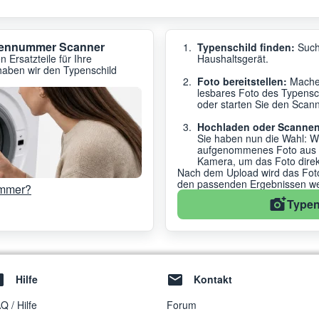
ypennummer Scanner
Typenschild finden:
Such
 Ersatzteile für Ihre
Haushaltsgerät.
haben wir den Typenschild
Foto bereitstellen:
Machen
lesbares Foto des Typensc
oder starten Sie den Scanne
Hochladen oder Scannen
Sie haben nun die Wahl: W
aufgenommenes Foto aus de
Kamera, um das Foto dire
Nach dem Upload wird das Foto 
den passenden Ergebnissen wei
ummer?
Typen
Hilfe
Kontakt
Q / Hilfe
Forum