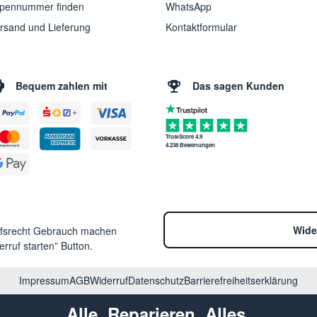
pennummer finden
WhatsApp
rsand und Lieferung
Kontaktformular
Bequem zahlen mit
Das sagen Kunden
TrustScore 4.9
4.238 Bewertungen
Wide
ufsrecht Gebrauch machen
rruf starten” Button.
Impressum
AGB
Widerruf
Datenschutz
Barrierefreiheitserklärung
Alle. Reparieren. Alles.