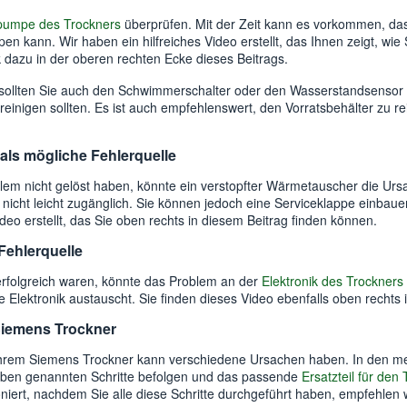
pumpe des Trockners
überprüfen. Mit der Zeit kann es vorkommen, da
en kann. Wir haben ein hilfreiches Video erstellt, das Ihnen zeigt, w
 dazu in der oberen rechten Ecke dieses Beitrags.
sollten Sie auch den Schwimmerschalter oder den Wasserstandsensor i
 reinigen sollten. Es ist auch empfehlenswert, den Vorratsbehälter zu re
als mögliche Fehlerquelle
oblem nicht gelöst haben, könnte ein verstopfter Wärmetauscher die Urs
icht leicht zugänglich. Sie können jedoch eine Serviceklappe einbauen
ideo erstellt, das Sie oben rechts in diesem Beitrag finden können.
 Fehlerquelle
folgreich waren, könnte das Problem an der
Elektronik des Trockners
ie Elektronik austauscht. Sie finden dieses Video ebenfalls oben rechts 
Siemens Trockner
hrem Siemens Trockner kann verschiedene Ursachen haben. In den me
 oben genannten Schritte befolgen und das passende
Ersatzteil für den
oniert, nachdem Sie alle diese Schritte durchgeführt haben, empfehlen