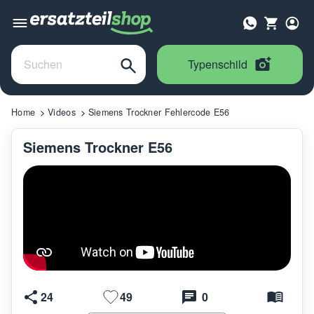
Typenschild
Home
Videos
Siemens Trockner Fehlercode E56
Siemens Trockner E56
24
49
0