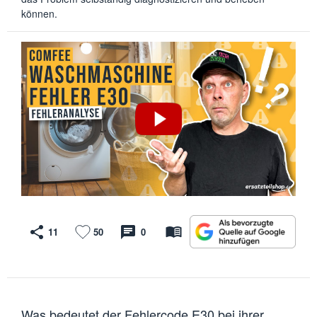
können.
11
50
0
Was bedeutet der Fehlercode E30 bei ihrer