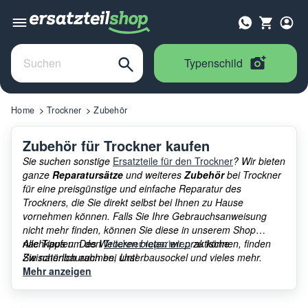
Typenschild
Home
Trockner
Zubehör
Zubehör für Trockner kaufen
Sie suchen sonstige
Ersatzteile für den Trockner
? Wir bieten
ganze
Reparatursätze
und weiteres
Zubehör
bei Trockner
für eine preisgünstige und einfache Reparatur des
Trockners, die Sie direkt selbst bei Ihnen zu Hause
vornehmen können. Falls Sie Ihre Gebrauchsanweisung
nicht mehr finden, können Sie diese in unserem Shop
nachkaufen. Des Weiteren bieten wir praktische
Alle Tipps um den
Trockner reparieren
zu können, finden
Zwischenbaurahmen, Unterbausockel und vieles mehr.
Sie natürlich auch bei uns!
Schauen Sie sich beim Zubehör für Trockner gerne bei uns
Mehr anzeigen
um!