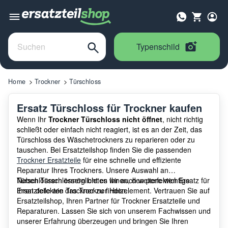
Typenschild
Home
Trockner
Türschloss
Ersatz Türschloss für Trockner kaufen
Wenn Ihr
Trockner Türschloss nicht öffnet
, nicht richtig
schließt oder einfach nicht reagiert, ist es an der Zeit, das
Türschloss des Wäschetrockners zu reparieren oder zu
tauschen. Bei Ersatzteilshop finden Sie die passenden
Trockner Ersatzteile
für eine schnelle und effiziente
Reparatur Ihres Trockners. Unsere Auswahl an
Türschlössern ermöglicht es Ihnen, den perfekten Ersatz für
Neben Türschlössern bieten wir auch weitere wichtige
Ihren defekten Trockner zu finden.
Ersatzteile wie das Trockner Heizelement. Vertrauen Sie auf
Ersatzteilshop, Ihren Partner für Trockner Ersatzteile und
Reparaturen. Lassen Sie sich von unserem Fachwissen und
unserer Erfahrung überzeugen und bringen Sie Ihren