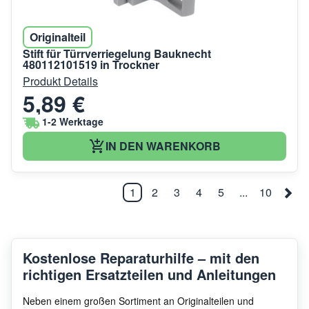
Originalteil
Stift für Türrverriegelung Bauknecht
480112101519 in Trockner
Produkt Details
5,89 €
1-2 Werktage
IN DEN WARENKORB
1
2
3
4
5
...
10
Kostenlose Reparaturhilfe – mit den
richtigen Ersatzteilen und Anleitungen
Neben einem großen Sortiment an Originalteilen und