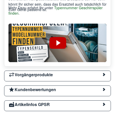
könnt Ihr sicher sein, dass das Ersatzteil auch tatsächlich für
Mehr Dazu erfahrt Ihr unter
Typennummer Geschirrspüler
Euer Gerät passend ist.
finden
.
Vorgängerprodukte
Kundenbewertungen
Artikelinfos GPSR