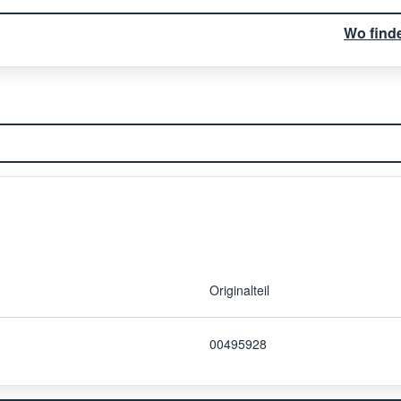
Wo find
Originalteil
00495928