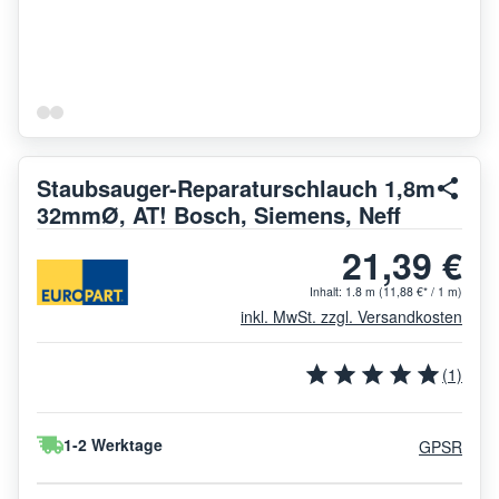
Staubsauger-Reparaturschlauch 1,8m
32mmØ, AT! Bosch, Siemens, Neff
21,39 €
Inhalt:
1.8 m
(11,88 €* / 1 m)
inkl. MwSt. zzgl. Versandkosten
(1)
1-2 Werktage
GPSR