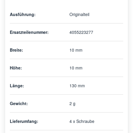
Ausführung:
Originalteil
Ersatzteilenummer:
4055223277
Breite:
10 mm
Höhe:
10 mm
Länge:
130 mm
Gewicht:
2 g
Lieferumfang:
4 x Schraube