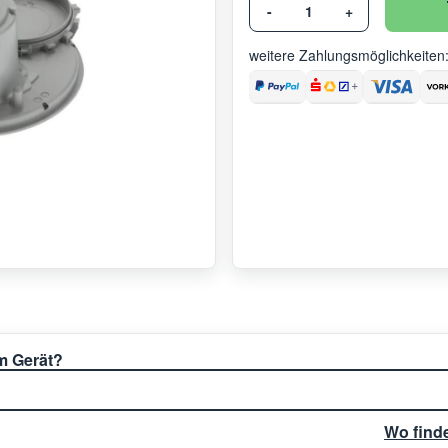
-
+
weitere Zahlungsmöglichkeiten
em Gerät?
Wo find