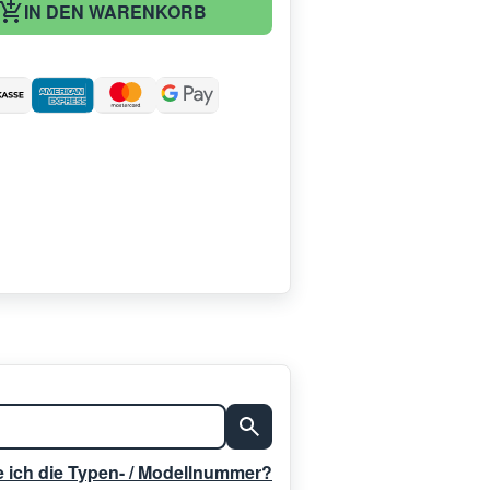
IN DEN WARENKORB
:
e ich die Typen- / Modellnummer?