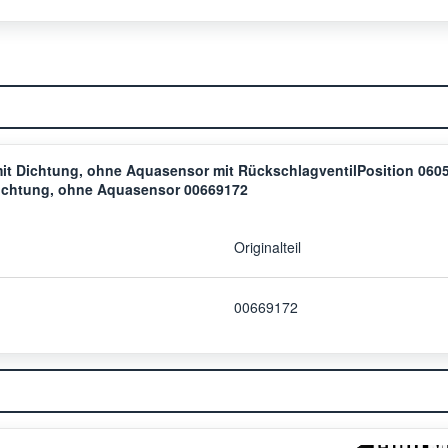
t Dichtung, ohne Aquasensor mit RückschlagventilPosition 060
ichtung, ohne Aquasensor 00669172
Originalteil
00669172