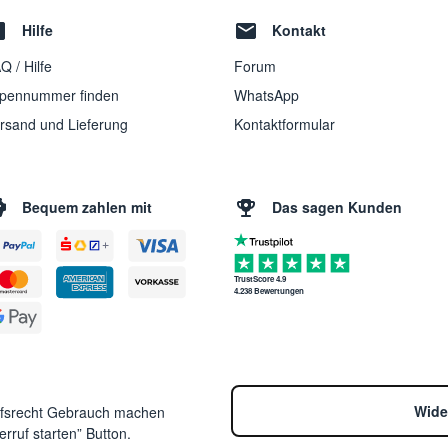
Hilfe
Kontakt
Q / Hilfe
Forum
pennummer finden
WhatsApp
rsand und Lieferung
Kontaktformular
Bequem zahlen mit
Das sagen Kunden
TrustScore 4.9
4.238 Bewertungen
Wide
ufsrecht Gebrauch machen
rruf starten” Button.