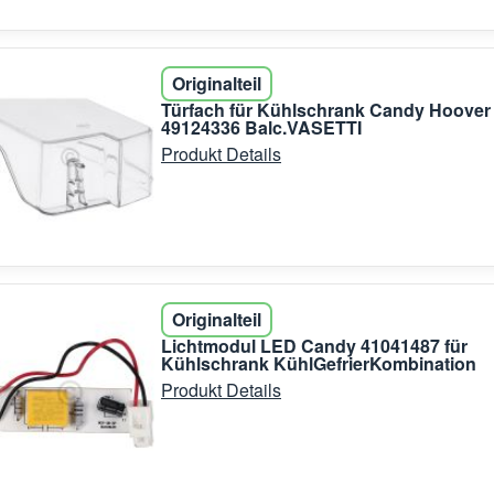
Originalteil
Türfach für Kühlschrank Candy Hoover
49124336 Balc.VASETTI
Produkt Details
Originalteil
Lichtmodul LED Candy 41041487 für
Kühlschrank KühlGefrierKombination
Produkt Details