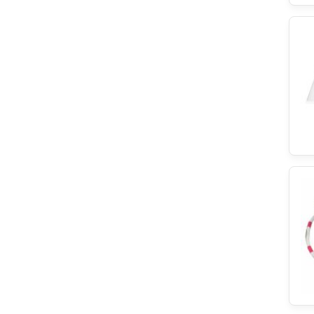
Balay
Brandt
NSR
EUROSAV
EGO Elektro
Refco
EBI
Blomberg
Climadiff
LEILI
Ignis
Hotpoint
Zanker
Elica
Bitron
Hoover
Philips
HANYU
Meliconi