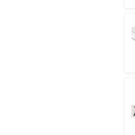
Bluparts
Vulkan Lokring
Eurofilter
Snaige
Sharp
Teka
TP REFLEX
Danfoss
KEG
ATAG
Snowky
Gaggenau
Constructa
Indesit
Zanussi
Euna
Classic
ELTEK
Eliwell