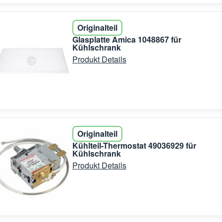
Originalteil
Glasplatte Amica 1048867 für
Kühlschrank
Produkt Details
Originalteil
Kühlteil-Thermostat 49036929 für
Kühlschrank
Produkt Details