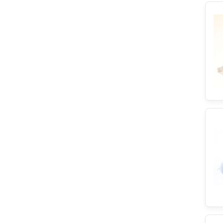
Hutchinson
DeLonghi
Progress
Bertazzoni
Wpro
SQOON
Eika
Brita
Backer-Facsa
Black & Decker
Blaupunkt
Airlux
Sony
Sogedis
REX
ersatzteilshop basics
Fagor
Asko