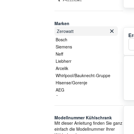
Glasplatte
Griff/Handgriff
Heizung
Kabel
Marken
Kompressor
Zerowatt
Er
Kondensator
Bosch
Ka
Kühlschrankgriff
Siemens
Lampe
Neff
Lüfter
Liebherr
Schalter
Arcelik
Scharnier
Whirlpool/Bauknecht-Gruppe
Schlauch
Hisense/Gorenje
Schublade
AEG
Sondersortiment
Samsung
Sonstige Gehäuseteile
LG
Sonstiges
Vestel
Thermostat
Modellnummer Kühlschrank
Electrolux/AEG
Mit dieser Anleitung finden Sie ganz
Trockner
Smeg
einfach die Modellnummer Ihrer
Tür
Gorenje