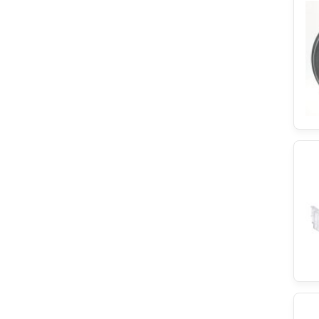
Askoll
Neutro
Franke
Elektro Helios
Severin
Juno
Simfer
Superior
Irca
Husqvarna
Miele
Arctic
Audio-Technica
Lamona
Grundig
Kawai
IKEA
Privileg
Junker&Ruh