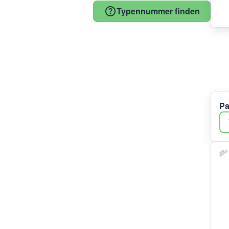
Haier
Typennummer finden
Whirlpool
Midea/Comfee
Amica
Candy
Beko
COM
Homa
Dometic
Pa
Bauknecht
Küppersbusch
Hisense
RobertShaw
Meiling
Electrolux
Haier/Candy/Hoover
Panasonic
Ranco
Bluparts