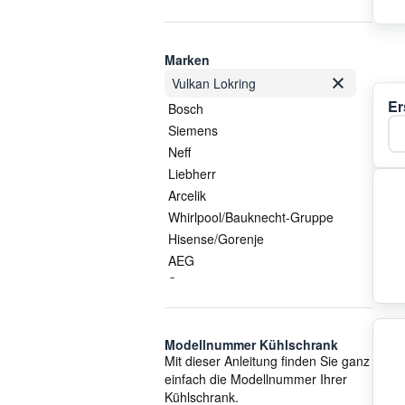
Marken
Vulkan Lokring
Er
Bosch
Ka
Siemens
Neff
Liebherr
Arcelik
Whirlpool/Bauknecht-Gruppe
Hisense/Gorenje
AEG
Samsung
LG
Vestel
Modellnummer Kühlschrank
Electrolux/AEG
Mit dieser Anleitung finden Sie ganz
Smeg
einfach die Modellnummer Ihrer
Gorenje
Kühlschrank.