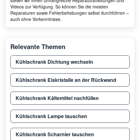
stellen wir Ihnen umfangreiche Reparaturanleitungen und
Gaggenau
RW46
Videos zur Verfügung. So können Sie die meisten
Reparaturen sowie Fehlerbehebungen selbst durchführen –
auch ohne Vorkenntnisse.
Gaggenau
RW46
Relevante Themen
Gaggenau
RW46
Kühlschrank Dichtung wechseln
Gaggenau
RW41
Kühlschrank Eiskristalle an der Rückwand
Gaggenau
RW41
Kühlschrank Kältemittel nachfüllen
Gaggenau
RW41
Kühlschrank Lampe tauschen
Kühlschrank Scharnier tauschen
Gaggenau
RW46