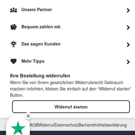
Gaggenau
RW41
Unsere Partner
Bequem zahlen mit
Gaggenau
RW46
Das sagen Kunden
Gaggenau
RW41
Mehr Tipps
Gaggenau
RW46
Ihre Bestellung widerrufen
Wenn Sie von Ihrem gesetzlichen Widerrufsrecht Gebrauch
machen möchten, klicken Sie einfach auf den “Widerruf starten”
Button.
Gaggenau
RW46
Widerruf starten
Gaggenau
RW46
Impressum
AGB
Widerruf
Datenschutz
Barrierefreiheitserklärung