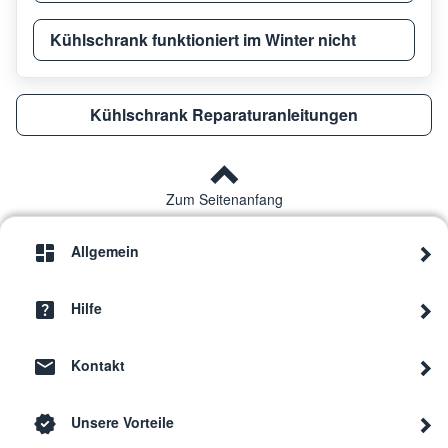
Kühlschrank funktioniert im Winter nicht
Gaggenau
RW46
Kühlschrank Reparaturanleitungen
Gaggenau
RW46
Gaggenau
RW46
Zum Seitenanfang
Allgemein
Gaggenau
RW46
Hilfe
Gaggenau
RW41
Kontakt
Gaggenau
RW46
Unsere Vorteile