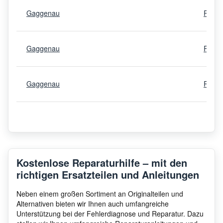
Gaggenau
RW41
Gaggenau
RW46
Gaggenau
RW46
Gaggenau
RW46
Gaggenau
RW41
Kostenlose Reparaturhilfe – mit den
richtigen Ersatzteilen und Anleitungen
Gaggenau
RW46
Neben einem großen Sortiment an Originalteilen und
Alternativen bieten wir Ihnen auch umfangreiche
Unterstützung bei der Fehlerdiagnose und Reparatur. Dazu