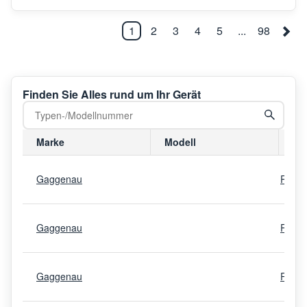
1
2
3
4
5
...
98
Finden Sie Alles rund um Ihr Gerät
Marke
Modell
Mo
Gaggenau
RW46
Gaggenau
RW46
Gaggenau
RW41