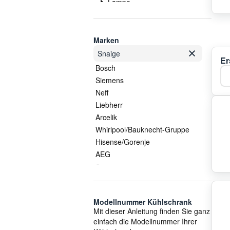
Lampe
Lüfter
Sondersortiment
Sonstige Gehäuseteile
Marken
Sonstiges
Snaige
Er
Thermostat
Bosch
Ka
Tür
Siemens
Türfach
Neff
Ventilator
Liebherr
Verdampfer
Arcelik
Zubehör
Whirlpool/Bauknecht-Gruppe
Hisense/Gorenje
AEG
Samsung
LG
Vestel
Modellnummer Kühlschrank
Electrolux/AEG
Mit dieser Anleitung finden Sie ganz
Smeg
einfach die Modellnummer Ihrer
Gorenje