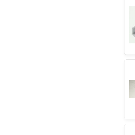
Askoll
Neutro
Franke
Elektro Helios
Severin
Juno
Simfer
Superior
Irca
Husqvarna
Miele
Arctic
Audio-Technica
Lamona
Grundig
Kawai
IKEA
Privileg
Junker&Ruh