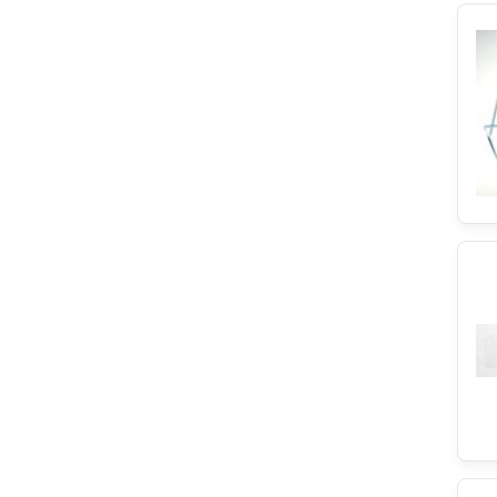
DeLonghi
Progress
Bertazzoni
Sogedis
Wpro
SQOON
Eika
Brita
Backer-Facsa
Black & Decker
Blaupunkt
Airlux
Sony
REX
ersatzteilshop basics
Fagor
Zerowatt
Asko