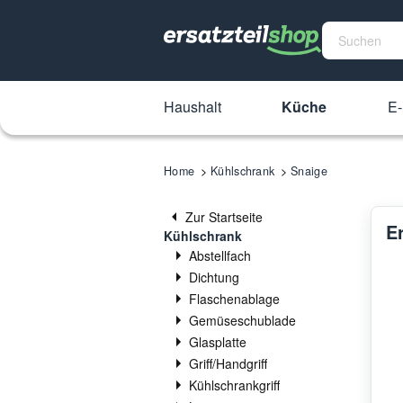
Haushalt
Küche
E-
Home
Kühlschrank
Snaige
Zur Startseite
E
Kühlschrank
Abstellfach
Dichtung
Flaschenablage
Gemüseschublade
Glasplatte
Griff/Handgriff
Kühlschrankgriff