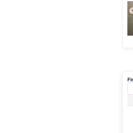
Kitchen Aid
Viva
KOENIC
V-ZUG
Hydra
Profilo
Amana
Novamatic
Lynx
Tormec
Pelgrim
Fi
Maytag
Iberna
MioStar
Edesa
Pitsos
Alno
John Lewis
Riedel