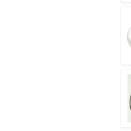
Brandt
NSR
EUROSAV
EGO Elektro
Refco
EBI
Blomberg
Climadiff
LEILI
Ignis
Hotpoint
Zanker
Elica
Bitron
Hoover
Philips
HANYU
Meliconi
Hutchinson