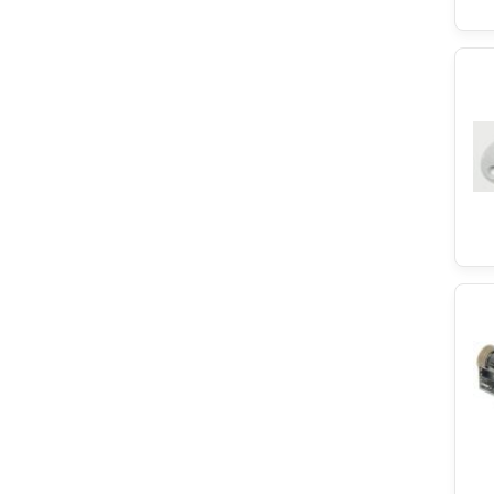
Bluparts
Vulkan Lokring
Eurofilter
Sharp
Teka
TP REFLEX
Danfoss
KEG
ATAG
Snowky
Gaggenau
Constructa
Indesit
Zanussi
Euna
Classic
ELTEK
Eliwell
Balay