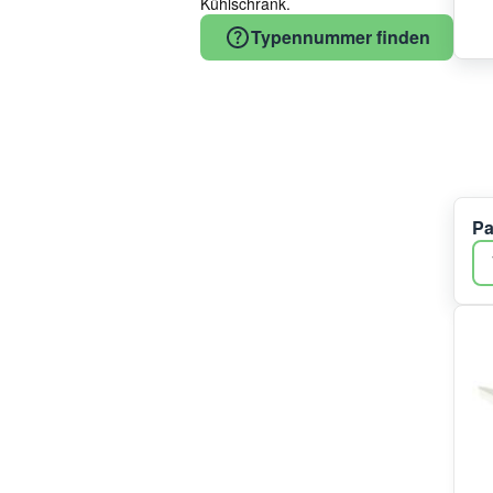
Kühlschrank.
Haier
Typennummer finden
Whirlpool
Amica
Midea/Comfee
Candy
Beko
COM
Homa
Pa
Dometic
Bauknecht
Küppersbusch
Hisense
RobertShaw
Meiling
Electrolux
Haier/Candy/Hoover
Panasonic
Ranco