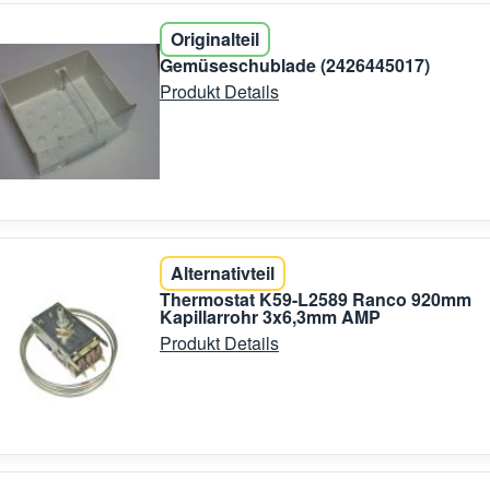
Originalteil
Gemüseschublade (2426445017)
Produkt Details
Alternativteil
Thermostat K59-L2589 Ranco 920mm
Kapillarrohr 3x6,3mm AMP
Produkt Details