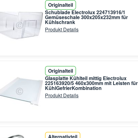
Originalteil
Schublade Electrolux 224713916/1
Gemüseschale 300x205x232mm für
Kühlschrank
Produkt Details
Originalteil
Glasplatte Kühlteil mittig Electrolux
225163920/5 460x300mm mit Leisten für
KühlGefrierKombination
Produkt Details
Alternativteil