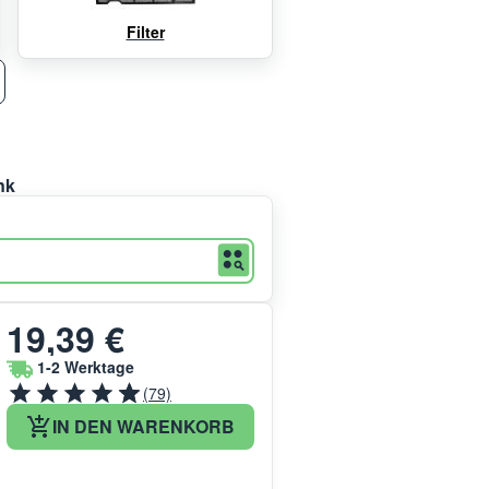
Filter
nk
19,39 €
1-2 Werktage
(79)
IN DEN WARENKORB