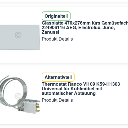
Originalteil
Glasplatte 476x276mm fürs Gemüsefac
224906116 AEG, Electrolux, Juno,
Zanussi
Produkt Details
Alternativteil
Thermostat Ranco VI109 K59-H1303
Universal für Kühlmöbel mit
automatischer Abtauung
Produkt Details