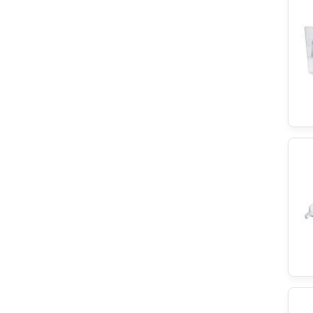
Askoll
Neutro
Franke
Elektro Helios
Severin
Juno
Simfer
Superior
Irca
Husqvarna
Miele
Arctic
Audio-Technica
Lamona
Grundig
Kawai
IKEA
Privileg
Junker&Ruh