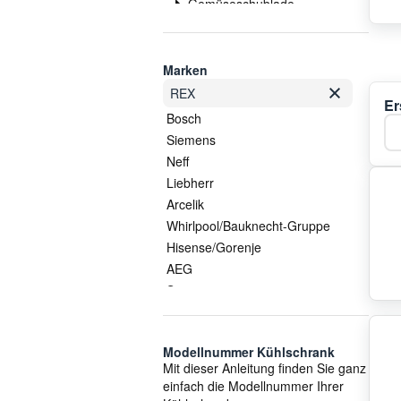
Gemüseschublade
Glasplatte
Griff/Handgriff
Heizung
Marken
Kabel
REX
Er
Kompressor
Bosch
Ka
Kondensator
Siemens
Kühlschrankgriff
Neff
Lampe
Liebherr
Lüfter
Arcelik
Schalter
Whirlpool/Bauknecht-Gruppe
Scharnier
Hisense/Gorenje
Schlauch
AEG
Schublade
Samsung
Sondersortiment
LG
Sonstige Gehäuseteile
Vestel
Sonstiges
Modellnummer Kühlschrank
Electrolux/AEG
Mit dieser Anleitung finden Sie ganz
Thermostat
Smeg
einfach die Modellnummer Ihrer
Trockner
Gorenje