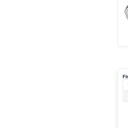
Kitchen Aid
Viva
KOENIC
V-ZUG
Hydra
Profilo
Amana
Novamatic
Lynx
Tormec
Pelgrim
Fi
Maytag
Iberna
MioStar
Edesa
Pitsos
Alno
John Lewis
Riedel