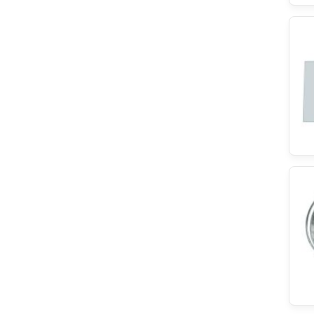
Balay
Brandt
NSR
EUROSAV
EGO Elektro
Refco
EBI
Blomberg
Climadiff
LEILI
Ignis
Hotpoint
Zanker
Elica
Bitron
Hoover
Philips
HANYU
Meliconi