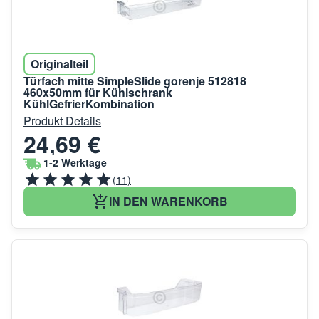
Originalteil
Türfach mitte SimpleSlide gorenje 512818
460x50mm für Kühlschrank
KühlGefrierKombination
Produkt Details
24,69 €
1-2 Werktage
(11)
IN DEN WARENKORB