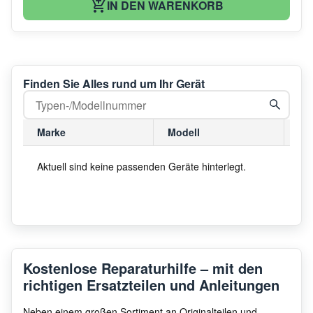
IN DEN WARENKORB
Finden Sie Alles rund um Ihr Gerät
Marke
Modell
Mo
Aktuell sind keine passenden Geräte hinterlegt.
Kostenlose Reparaturhilfe – mit den
richtigen Ersatzteilen und Anleitungen
Neben einem großen Sortiment an Originalteilen und